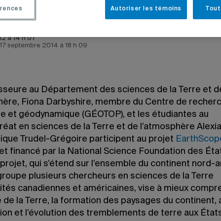
rences
Autoriser les témoins
Tout
012 à 14 h 07
e 17 septembre 2014 à 18 h 09
sseure au Département des sciences de la Terre et d
hère, Fiona Darbyshire, membre du Centre de recher
e et géodynamique (GÉOTOP), et les étudiantes au
éat en sciences de la Terre et de l’atmosphère Alexia
ique Trudel-Grégoire participent au projet
EarthScop
et financé par la National Science Foundation des Éta
projet, qui s’étend sur l’ensemble du continent nord-
egroupe plusieurs chercheurs en sciences de la Terre
sités canadiennes et américaines, vise à mieux compr
 de la Terre, la formation des paysages du continent, 
ion et l’évolution des tremblements de terre aux État