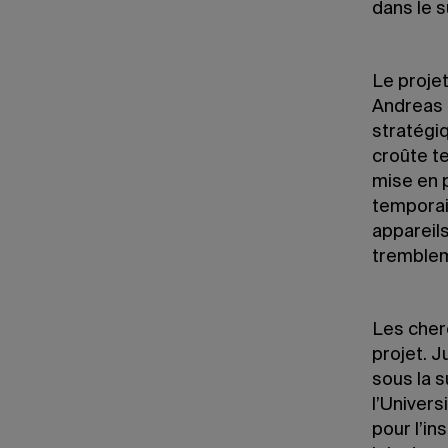
dans le 
Le projet
Andreas 
stratégiq
croûte te
mise en 
temporai
appareil
tremblem
Les cher
projet. J
sous la 
l’Univers
pour l’in