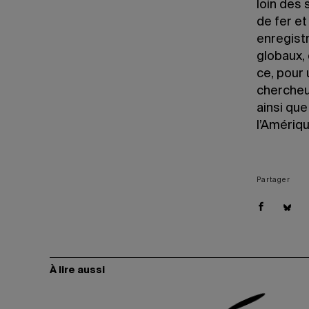
loin des
de fer et
enregist
globaux, 
ce, pour
chercheu
ainsi que
l’Amériq
Partager
À lire aussi