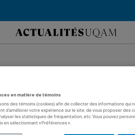
 participe au proj
Scope
nces en matière de témoins
isons des témoins (cookies) afin de collecter des informations qui 
t d’améliorer votre expérience sur le site, de vous proposer des 
TUDIANTS
PROFESSEURS
analyser les statistiques de fréquentation, etc. Vous pouvez person
ix en sélectionnant « Préférences ».