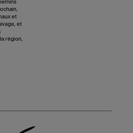
chemins
rochain,
naux et
hivage, et
s
a région,