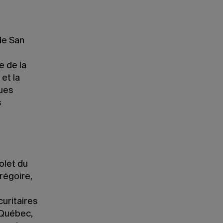
 de San
e de la
 et la
ques
s
olet du
Grégoire,
curitaires
 Québec,