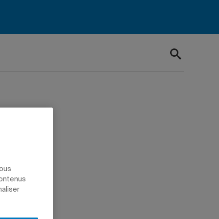
et
nous
contenus
naliser