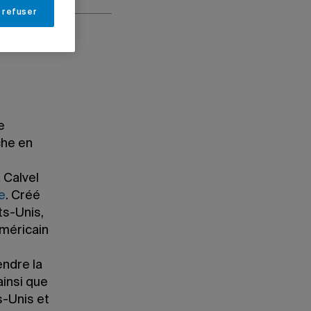
 refuser
e
che en
 Calvel
e
. Créé
ts-Unis,
américain
endre la
ainsi que
s-Unis et