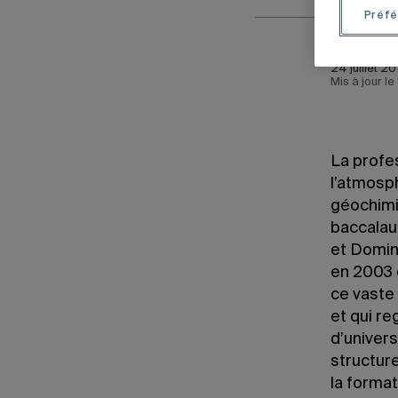
Préfé
24 juillet 2
Mis à jour l
La profe
l’atmosp
géochimi
baccalaur
et Domin
en 2003 
ce vaste 
et qui r
d’univer
structure
la format