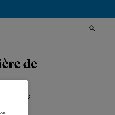
ière de
 forme les
nous