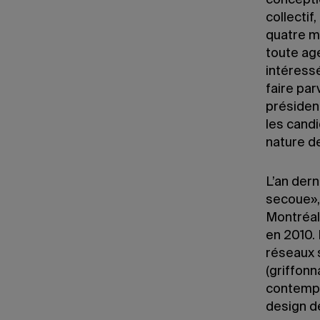
concepti
collectif
quatre m
toute age
intéress
faire par
présiden
les cand
nature d
L’an dern
secoue»,
Montréal,
en 2010.
réseaux s
(griffonn
contempo
design de