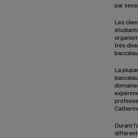
par sess
Les clie
étudiants
organism
très dive
baccalau
La plupar
baccalau
domaines
expérimen
professe
Catherin
Durant l
différen