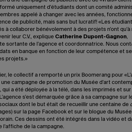
on d’une campagne de publicité avec de «vrais» client
, formé uniquement d’étudiants dont un comité adminis
embres appelé à changer avec les années, fonction
nce de publicité, mais sans but lucratif! «Les étudian
és à collaborer bénévolement à des projets n’ont qu’à
venir leur C.V., explique
Catherine Dupont-Gagnon
,
te sortante de l’agence et coordonnatrice. Nous con
idats en banque en fonction de leur compétence et se
es projets.»
ier, le collectif a remporté un prix Boomerang pour «L’a
 une campagne de promotion du Musée d’art contem
 qui a été déployée à la télé, dans les imprimés et sur
 L’agence s’est démarquée grâce à sa campagne sur l
ociaux dont le but était de recueillir une centaine de
ages) sur la page Facebook et sur le blogue du Musée 
rain. Ces dessins ont été intégrés dans la vidéo et d
 l’affiche de la campagne.