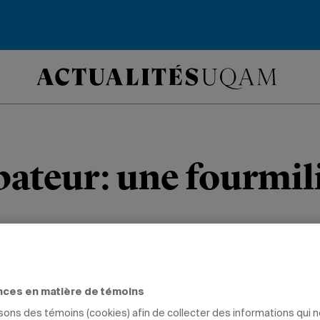
bateur: une fourmil
M par la relève, l’agence L’Incubateur
 de demain.
nces en matière de témoins
isons des témoins (cookies) afin de collecter des informations qui 