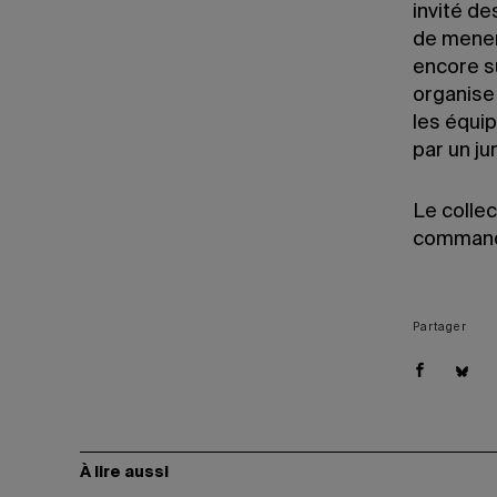
invité de
de mener
encore su
organise
les équip
par un jur
Le colle
commandi
Partager
À lire aussi