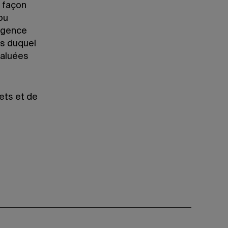
a façon
ou
’agence
rs duquel
valuées
ets et de