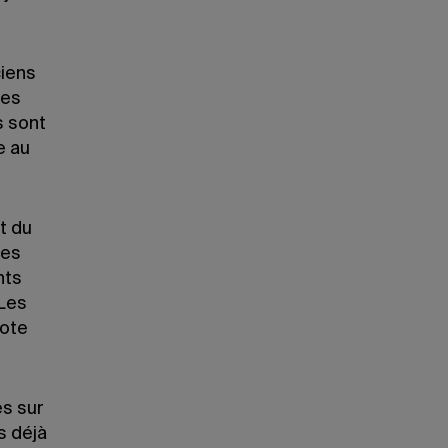
ciens
des
s sont
e au
t du
des
nts
«Les
note
es sur
s déjà