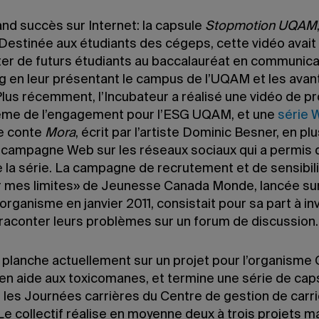
and succès sur Internet: la capsule
Stopmotion UQAM
 Destinée aux étudiants des cégeps, cette vidéo avait
ter de futurs étudiants au baccalauréat en communica
g en leur présentant le campus de l’UQAM et les avan
Plus récemment, l’Incubateur a réalisé une vidéo de p
hème de l’engagement pour l’ESG UQAM, et une
série 
le conte
Mora
, écrit par l’artiste Dominic Besner, en pl
 campagne Web sur les réseaux sociaux qui a permis d
e la série. La campagne de recrutement et de sensibil
r mes limites» de Jeunesse Canada Monde, lancée sur 
organisme en janvier 2011, consistait pour sa part à inv
 raconter leurs problèmes sur un forum de discussion.
 planche actuellement sur un projet pour l’organisme 
 en aide aux toxicomanes, et termine une série de cap
r les Journées carrières du Centre de gestion de carr
e collectif réalise en moyenne deux à trois projets m