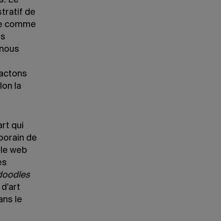
s. Le
tratif de
ne comme
ts
 nous
tactons
lon la
rt qui
porain de
 le web
es
doodles
d’art
ans le