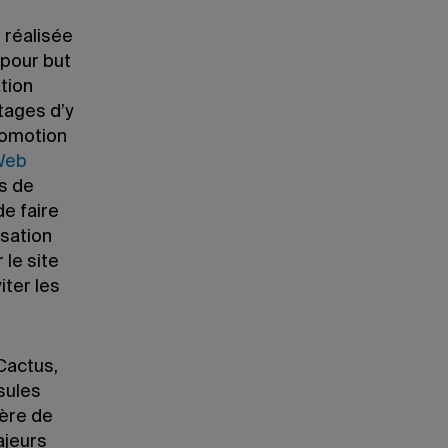
, réalisée
 pour but
tion
tages d’y
romotion
Web
us de
e faire
isation
le site
iter les
Cactus,
sules
ière de
ajeurs