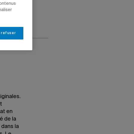
contenus
naliser
 refuser
iginales.
t
at en
é de la
 dans la