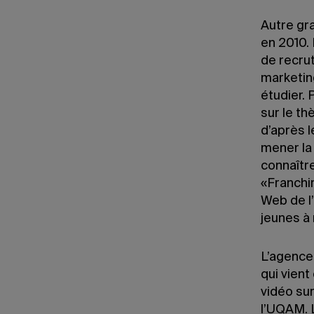
Autre gr
en 2010.
de recru
marketin
étudier. 
sur le t
d’après 
mener la
connaîtr
«Franchi
Web de l’
jeunes à
L’agence
qui vient
vidéo su
l’UQAM. L