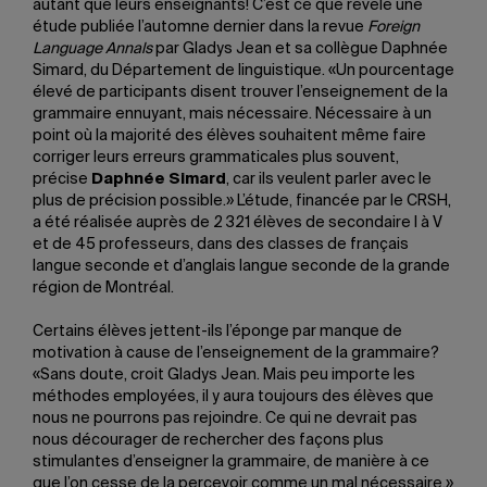
autant que leurs enseignants! C’est ce que révèle une
étude publiée l’automne dernier dans la revue
Foreign
Language Annals
par Gladys Jean et sa collègue Daphnée
Simard, du Département de linguistique. «Un pourcentage
élevé de participants disent trouver l’enseignement de la
grammaire ennuyant, mais nécessaire. Nécessaire à un
point où la majorité des élèves souhaitent même faire
corriger leurs erreurs grammaticales plus souvent,
précise
Daphnée Simard
, car ils veulent parler avec le
plus de précision possible.» L’étude, financée par le CRSH,
a été réalisée auprès de 2 321 élèves de secondaire I à V
et de 45 professeurs, dans des classes de français
langue seconde et d’anglais langue seconde de la grande
région de Montréal.
Certains élèves jettent-ils l’éponge par manque de
motivation à cause de l’enseignement de la grammaire?
«Sans doute, croit Gladys Jean. Mais peu importe les
méthodes employées, il y aura toujours des élèves que
nous ne pourrons pas rejoindre. Ce qui ne devrait pas
nous décourager de rechercher des façons plus
stimulantes d’enseigner la grammaire, de manière à ce
que l’on cesse de la percevoir comme un mal nécessaire.»