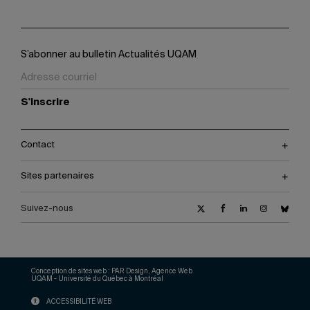
S’abonner au bulletin Actualités UQAM
S'inscrire
Contact
Sites partenaires
Suivez-nous
Conception de sites web :
PAR Design, Agence Web
UQAM - Université du Québec à Montréal
ACCESSIBILITÉ WEB