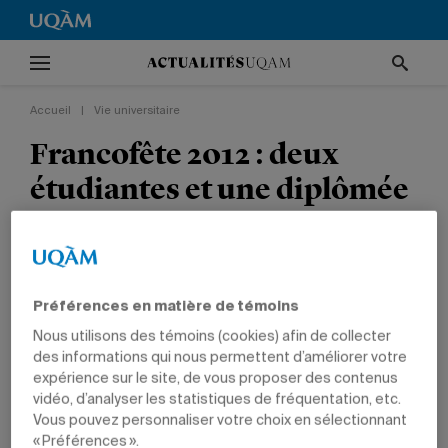
Accueil
|
Vie universitaire
Francofête 2012 : deux
étudiantes et une diplômée
remportent des prix
VIE UNIVERSITAIRE
TÊTES D'AFFICHE
PRIX ET DISTINCTIONS
COMMUNICATION
ÉTUDIANTS
DIPLÔMÉS
Préférences en matière de témoins
Nous utilisons des témoins (cookies) afin de collecter
des informations qui nous permettent d’améliorer votre
expérience sur le site, de vous proposer des contenus
vidéo, d’analyser les statistiques de fréquentation, etc.
Vous pouvez personnaliser votre choix en sélectionnant
« Préférences ».