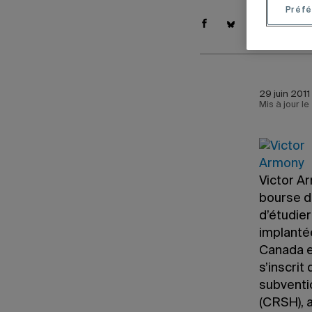
Préfé
29 juin 2011
Mis à jour l
Victor A
bourse d
d’étudier
implanté
Canada e
s’inscrit
subventi
(CRSH), a