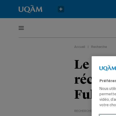
Accueil
|
Recherche
Le pro
récipi
Préfére
Fulbri
Nous util
permetten
vidéo, d’
votre cho
RECHERCHE
TÊTES D'AFFI