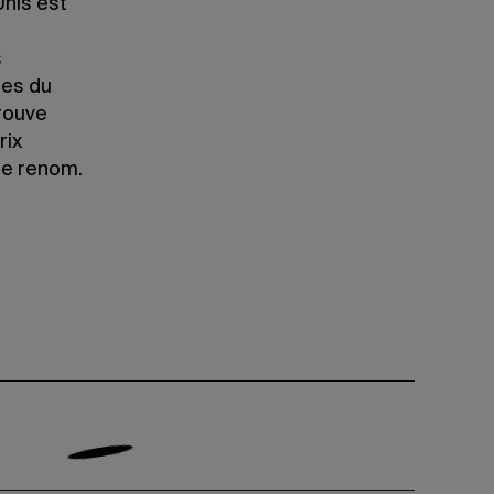
nis est
s
ses du
trouve
rix
de renom.