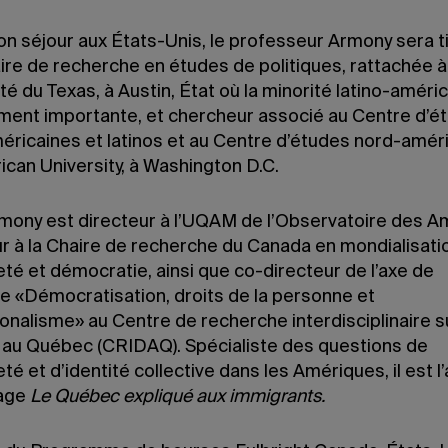
n séjour aux États-Unis, le professeur Armony sera ti
ire de recherche en études de politiques, rattachée à
ité du Texas, à Austin, État où la minorité latino-améri
ent importante, et chercheur associé au Centre d’é
méricaines et latinos et au Centre d’études nord-amér
ican University, à Washington D.C.
rmony est directeur à l’UQAM de l’Observatoire des A
r à la Chaire de recherche du Canada en mondialisati
té et démocratie, ainsi que co-directeur de l’axe de
e «Démocratisation, droits de la personne et
onalisme» au Centre de recherche interdisciplinaire su
é au Québec (CRIDAQ). Spécialiste des questions de
té et d’identité collective dans les Amériques, il est l
rage
Le Québec expliqué aux immigrants.