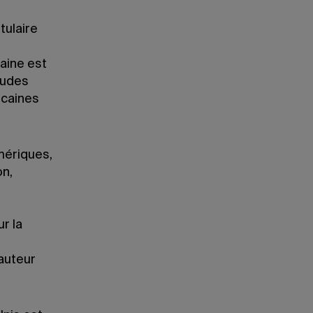
tulaire
caine est
tudes
icaines
mériques,
on,
r la
’auteur