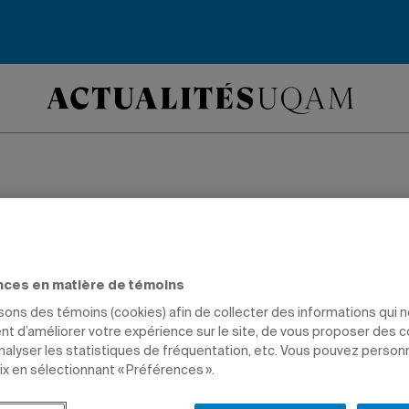
fesseur Victor Armo
endaire d’une bours
nces en matière de témoins
ght
isons des témoins (cookies) afin de collecter des informations qui 
t d’améliorer votre expérience sur le site, de vous proposer des 
analyser les statistiques de fréquentation, etc. Vous pouvez person
ix en sélectionnant « Préférences ».
CHE
PRIX ET DISTINCTIONS
SCIENCES HUMAINES
PROFESSEURS