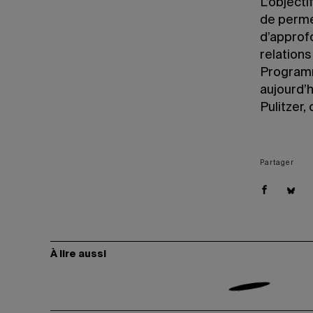
L’object
de perme
d’approf
relations
Programm
aujourd’h
Pulitzer,
Partager
À lire aussi