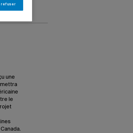
 refuser
çu une
rmettra
éricaine
tre le
rojet
aines
u Canada.