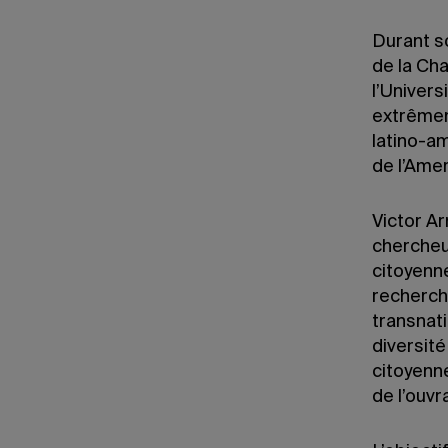
Durant so
de la Cha
l’Univers
extrêmem
latino-a
de l’Amer
Victor A
chercheu
citoyenne
recherch
transnati
diversit
citoyenne
de l’ouv