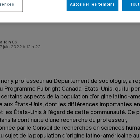
rences
Autoriser les témoins
Tout
 à 13 h 06
e 7 juin 2022 à 12 h 22
rmony, professeur au Département de sociologie, a re
u Programme Fulbright Canada-États-Unis, qui lui pe
 certains aspects de la population d’origine latino-am
e aux États-Unis, dont les différences importantes en
t les États-Unis à l’égard de cette communauté. Ce p
 dans la continuité d’une recherche du professeur,
onnée par le Conseil de recherches en sciences hum
u sujet de la population d’origine latino-américaine a