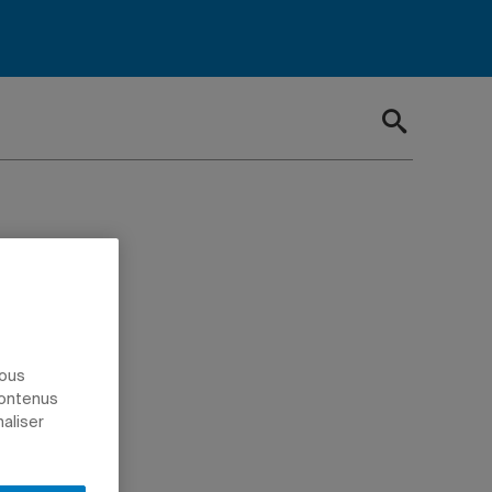
ny,
e
nous
contenus
naliser