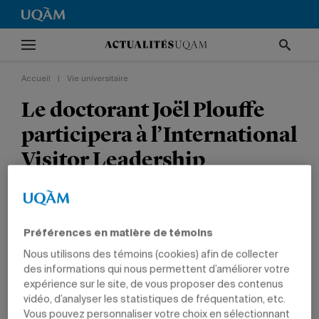
Accueil
|
Vie universitaire
Le doctorant Joël Plouffe
participera à l’International
Visitor Leadership
Program, aux États-Unis
VIE UNIVERSITAIRE
RECHERCHE
TÊTES D'AFFICHE
Préférences en matière de témoins
PRIX ET DISTINCTIONS
POLITIQUE ET DROIT
DIPLÔMÉS
Nous utilisons des témoins (cookies) afin de collecter
des informations qui nous permettent d’améliorer votre
expérience sur le site, de vous proposer des contenus
vidéo, d’analyser les statistiques de fréquentation, etc.
Vous pouvez personnaliser votre choix en sélectionnant