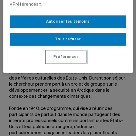
« Préférences ».
16 décembre 2011 à 12 h 12
Mis à jour le 7 juin 2022 à 12 h 21
Autoriser les témoins
Tout refuser
Joël Plouffe
, doctorant en science politique et chercheur
Préférences
en résidence à la Chaire Raoul-Dandurand depuis 2005,
participera au programme International Visitor Leadership
Program (
ILVP
), à l’invitation du Bureau de l’éducation et
des affaires culturelles des États-Unis. Durant son séjour,
le chercheur prendra part à un projet de groupe sur le
développement et la sécurité en Arctique dans le
contexte des changements climatiques.
Fondé en 1940, ce programme, qui vise à réunir des
participants de partout dans le monde partageant des
intérêts professionnels communs portant sur les États-
Unis et leur politique étrangère, s’adresse
particulièrement aux jeunes leaders les plus influents