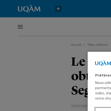
Accueil
|
Têtes d'affiche
Le dip
obtien
Préfére
Nous util
Seguin
permetten
vidéo, d’
votre cho
TÊTES D'AFFICHE
NON CLA