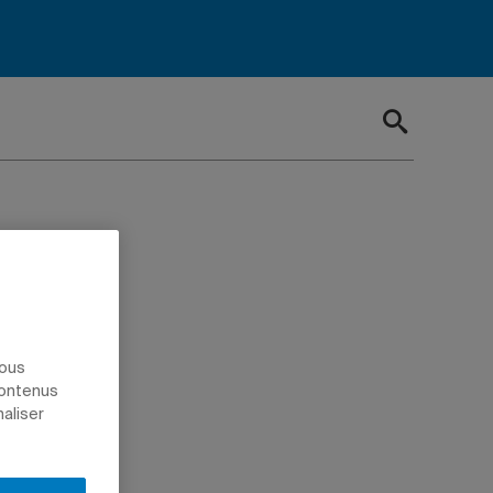
guay
-
nous
contenus
naliser