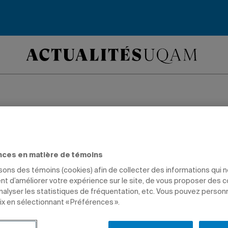
lômé Benjamin Tan
t la Bourse Fernand
nces en matière de témoins
isons des témoins (cookies) afin de collecter des informations qui 
t d’améliorer votre expérience sur le site, de vous proposer des 
analyser les statistiques de fréquentation, etc. Vous pouvez person
ix en sélectionnant « Préférences ».
SSÉ
PRIX ET DISTINCTIONS
COMMUNICATION
DIPLÔMÉS