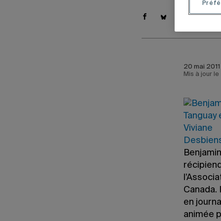
Préfé
20 mai 2011 
Mis à jour l
Benjamin 
récipien
l’Associ
Canada. I
en journa
animée pa