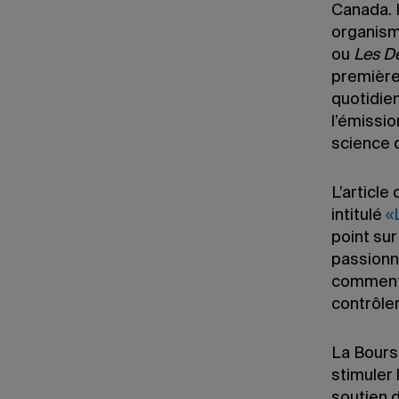
Canada. I
organism
ou
Les Dé
première
quotidie
l’émissi
science 
L’article
intitulé
«
point sur
passionna
comment 
contrôle
La Bours
stimuler 
soutien 