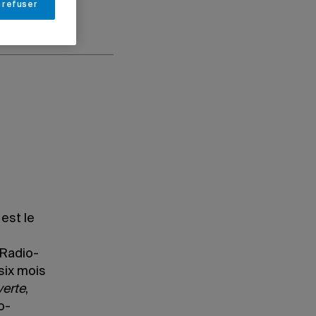
 refuser
est le
 Radio-
six mois
erte
,
o-