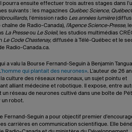
l pourra ensuite effectuer trois autres stages dans l’
es suivants : les magazines
Québec Science
,
QuébecO
brouillards
, l’émission radio
Les années lumière
(diffus
 chaîne de Radio-Canada),
l’Agence Science-Presse
, l
ns
La Presse
ou
Le Soleil
, les studios multimédias CRÉ
on
Le Code
Chastenay
, diffusée à Télé-Québec et le se
de Radio-Canada.ca.
 qui a valu la Bourse Fernand-Seguin à Benjamin Tangua
L’homme qui plantait des neurones»
.
L’auteur de 26 ans
 la culture des réseaux neuronaux, un sujet pointu et
nt alliant médecine et robotique. Il expose, entre aut
un réseau de neurones cultivé dans une boîte de Pét
r un robot.
e Fernand-Seguin a pour objectif premier d’encourag
les carrières en communication scientifique. Elle béné
de Radio-Canada et du ministère du Développement