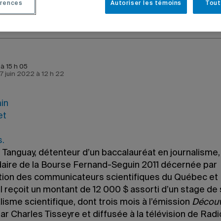
rences
Autoriser les témoins
Tout
à 15 h 05
e 7 juin 2022 à 12 h 22
Tanguay, détenteur d’un baccalauréat en journalisme, 
daire de la Bourse Fernand-Seguin 2011 décernée par
ation des communicateurs scientifiques du Québec et
l reçoit un montant de 12 000 $ assorti d’un stage de 
lisme scientifique, dont trois mois à l’émission
Découv
r Charles Tisseyre et diffusée à la télévision de Radi