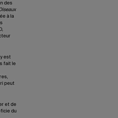
un des
iseaux
ée à la
es
O,
cteur
y est
 fait le
res,
ri peut
er et de
ficie du