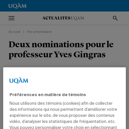
Accueil
|
Vie universitaire
Deux nominations pour le
professeur Yves Gingras
VIE UNIVERSITAIRE
TÊTES D'AFFICHE
PRIX ET DISTINCTIONS
SCIENCES HUMAINES
PROFESSEURS
Préférences en matière de témoins
Nous utilisons des témoins (cookies) afin de collecter
des informations qui nous permettent d’améliorer votre
expérience sur le site, de vous proposer des contenus
31 août 2011 à 18 h 08
vidéo, d’analyser les statistiques de fréquentation, etc.
Mis à jour le 7 juin 2022 à 12 h 22
Vous pouvez personnaliser votre choix en sélectionnant