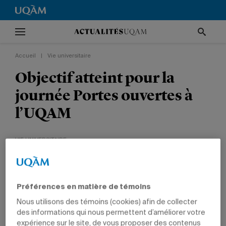
Accueil
|
Vie universitaire
Objectif atteint pour la
journée Portes ouvertes à
l’UQAM
VIE UNIVERSITAIRE
Préférences en matière de témoins
Nous utilisons des témoins (cookies) afin de collecter
des informations qui nous permettent d’améliorer votre
4 février 2010 à 14 h 02
expérience sur le site, de vous proposer des contenus
Mis à jour le 29 septembre 2010 à 15 h 09