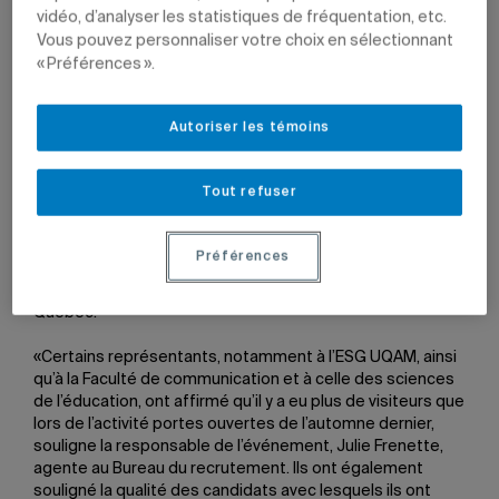
vidéo, d’analyser les statistiques de fréquentation, etc.
Vous pouvez personnaliser votre choix en sélectionnant
« Préférences ».
Photo : Nathalie St-Pierre.”
href=”/upload/images/nouvelles/PO_H10_8168.jpg”>
Autoriser les témoins
La journée Portes ouvertes de l’UQAM, qui avait lieu de
midi à 19h, le 2 février dernier, sur la Grande Place du
Tout refuser
pavillon Judith-Jasmin, a atteint l’objectif fixé par ses
organisateurs, en attirant entre 1 500 et 2 000 visiteurs.
Ces derniers provenaient majoritairement de la grande
Préférences
région montréalaise (incluant la Rive Nord et la Rive Sud),
mais aussi de l’Estrie, de la Mauricie et de la région de
Québec.
«Certains représentants, notamment à l’ESG UQAM, ainsi
qu’à la Faculté de communication et à celle des sciences
de l’éducation, ont affirmé qu’il y a eu plus de visiteurs que
lors de l’activité portes ouvertes de l’automne dernier,
souligne la responsable de l’événement, Julie Frenette,
agente au Bureau du recrutement. Ils ont également
souligné la qualité des candidats avec lesquels ils ont