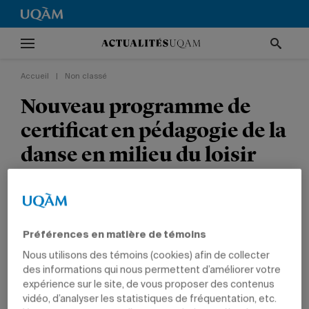
Accueil
|
Non classé
Nouveau programme de
certificat en pédagogie de la
danse en milieu du loisir
NON CLASSÉ
ARTS
Préférences en matière de témoins
Nous utilisons des témoins (cookies) afin de collecter
des informations qui nous permettent d’améliorer votre
expérience sur le site, de vous proposer des contenus
18 mars 2010 à 18 h 03
vidéo, d’analyser les statistiques de fréquentation, etc.
Mis à jour le 29 septembre 2010 à 18 h 09