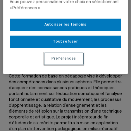
Vous pouvez personnaliser votre choix en sélectionnant
« Préférences ».
Autoriser les témoins
Le Département de danse vient de créer un
certificat en
pédagogie de la danse en milieu du loisir
pour répondre à
Tout refuser
la demande croissante d’enseignants qualifiés en ce
domaine. Le programme, conçu pour offrir une formation
polyvalente au-delà des genres ou des styles, accueillera
Préférences
ses premiers étudiants dès l’automne 2010.
Cette formation de base en pédagogie vise à développer
des compétences dans plusieurs sphères. Elle permettra
d’acquérir des connaissances pratiques et théoriques
portant notamment sur l’éducation somatique et l’analyse
fonctionnelle et qualitative du mouvement, les processus
d’apprentissage, la relation d’enseignement et les
éléments de réflexion sur la transmission d’une technique
corporelle et artistique. Le projet intégrateur de fin
d’études de six crédits permettra la mise en application
d’un plan d’intervention pédagogique en milieu récréatif