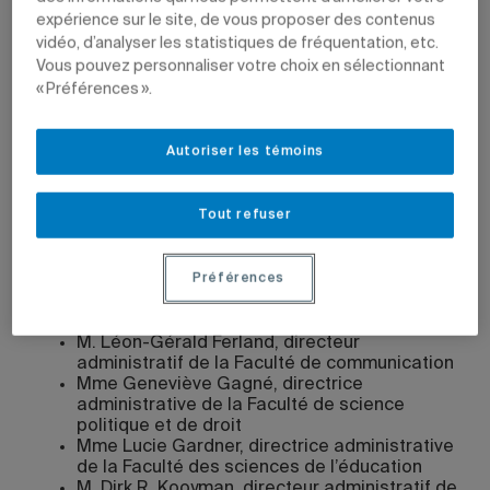
expérience sur le site, de vous proposer des contenus
vidéo, d’analyser les statistiques de fréquentation, etc.
Vous pouvez personnaliser votre choix en sélectionnant
« Préférences ».
27 mai 2010 à 15 h 05
Mis à jour le 30 septembre 2010 à 15 h 09
Autoriser les témoins
Au terme du processus de sélection des postes de
Tout refuser
directrice administrative, directeur administratif des
facultés, prévus dans le plan d’effectifs 2010-2011 de
l’UQAM, les personnes suivantes ont été nommées, le 25
Préférences
mai dernier, par le Comité exécutif :
M. Léon-Gérald Ferland, directeur
administratif de la Faculté de communication
Mme Geneviève Gagné, directrice
administrative de la Faculté de science
politique et de droit
Mme Lucie Gardner, directrice administrative
de la Faculté des sciences de l’éducation
M. Dirk R. Kooyman, directeur administratif de