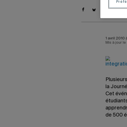
Préfé
1 avril 2010
Mis à jour l
Plusieur
la Journé
Cet évén
étudiant
apprendr
de 500 é