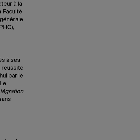
teur à la
a Faculté
 générale
OPHQ),
n
és à ses
a réussite
hui par le
 Le
ntégration
 sans