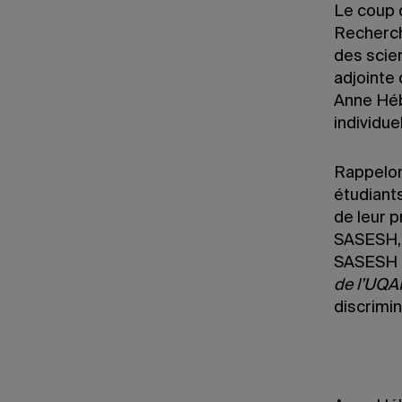
Le coup d
Recherche
des scien
adjointe
Anne Hébe
individue
Rappelon
étudiants
de leur p
SASESH, q
SASESH ad
de l’UQ
discrimin