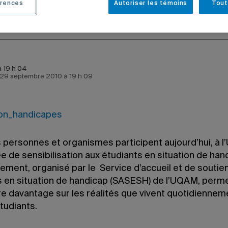
rences
Autoriser les témoins
Tout
 à 19 h 04
e 29 septembre 2010 à 19 h 09
s personnes et organismes participent aujourd’hui, à 
e de sensibilisation aux étudiants en situation de han
ement, organisé par le Service d’accueil et de soutie
s en situation de handicap (SASESH) de l’UQAM, perme
e davantage sur les réalités que vivent quotidiennem
tudiants.