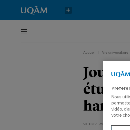
Accueil
|
Vie universitaire
Journé
étudian
Préfére
Nous util
handi
permetten
vidéo, d’
votre cho
VIE UNIVERSITAIRE