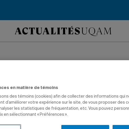
e de sensibilisation
ts en situation de
nces en matière de témoins
isons des témoins (cookies) afin de collecter des informations qui 
cap
t d’améliorer votre expérience sur le site, de vous proposer des 
analyser les statistiques de fréquentation, etc. Vous pouvez person
ix en sélectionnant « Préférences ».