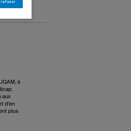
 refuser
l’UQAM, à
dicap.
n aux
t d’en
ent plus