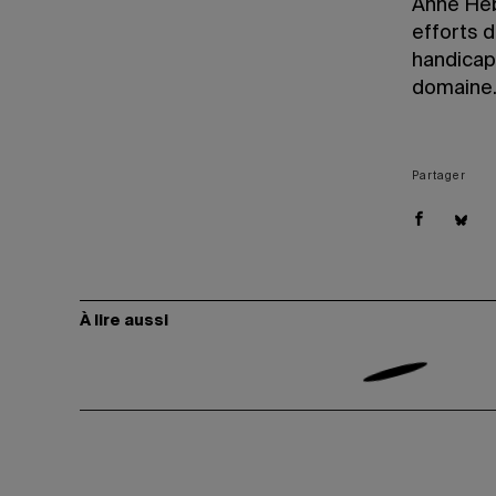
Anne Hébe
efforts 
handicapé
domaine
Partager
À lire aussi