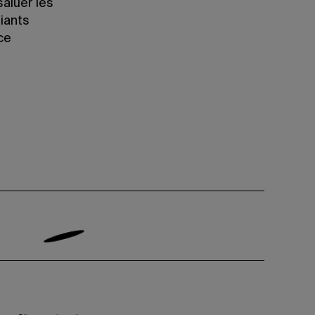
saluer les
iants
ce