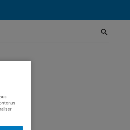
 aux
nous
contenus
naliser