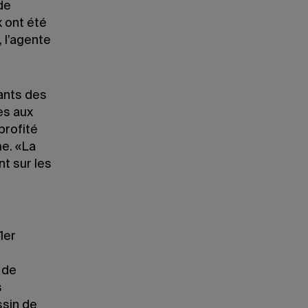
de
x ont été
 l’agente
ants des
es aux
profité
e. «La
t sur les
1er
 de
s
ssin de