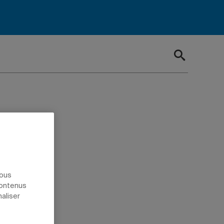
nous
contenus
naliser