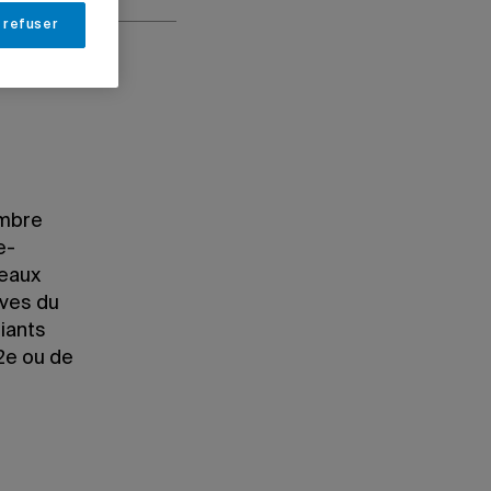
 refuser
embre
e-
veaux
èves du
iants
2e ou de