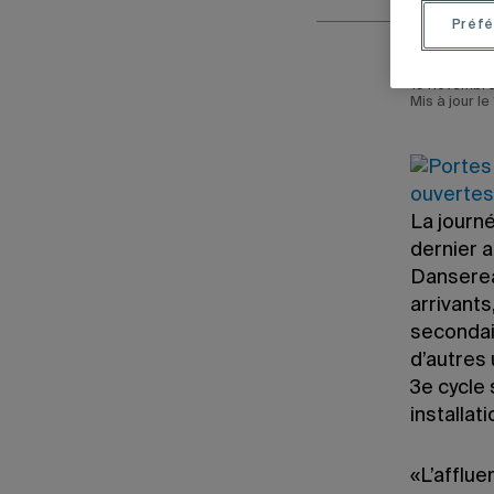
Préfé
15 novembre
Mis à jour l
La journé
dernier 
Dansereau
arrivants
secondai
d’autres 
3e cycle 
installat
«L’afflue