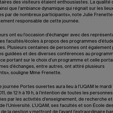
ires des visiteurs étaient enthousiastes. La qualité 
 ainsi que l’ambiance dynamique qui régnait sur les lieu
s par de nombreux participants», note Julie Frenette,
tement responsable de cette journée.
teurs ont eu l’occasion d’échanger avec des représent
tes facultés/écoles à propos des programmes d’étud
cles. Plusieurs centaines de personnes ont également 
tes guidées et des diverses conférences au programm
e portant sur le choix d’un programme et celle portan
es d’échanges, entre autres, ont attiré plusieurs
ants», souligne Mme Frenette.
 journée Portes ouvertes aura lieu à l’UQAM le mardi 
011, de 12 h à 19 h, à l’intention de toutes les personnes
ées par les activités d’enseignement, de recherche et
de l’Université. L’UQAM, ses facultés et son École de
de la gestion y mettront de l’avant l’extraordinaire ba