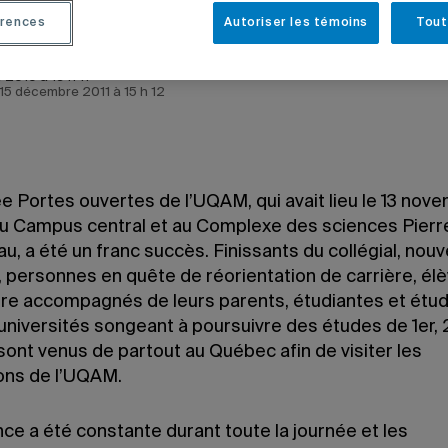
rences
Autoriser les témoins
Tout
 2010 à 19 h 11
e 15 décembre 2011 à 15 h 12
e Portes ouvertes de l’UQAM, qui avait lieu le 13 nov
au Campus central et au Complexe des sciences Pierr
, a été un franc succès. Finissants du collégial, nou
, personnes en quête de réorientation de carrière, él
re accompagnés de leurs parents, étudiantes et étud
universités songeant à poursuivre des études de 1er, 
sont venus de partout au Québec afin de visiter les
ions de l’UQAM.
nce a été constante durant toute la journée et les