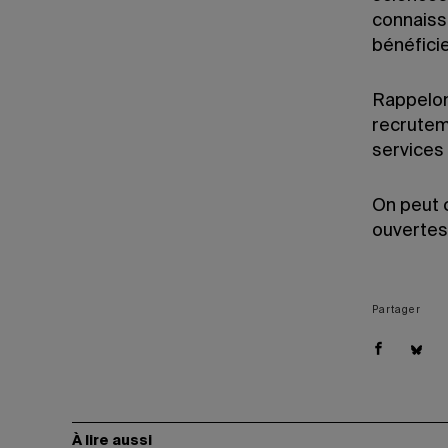
connaiss
bénéficie
Rappelon
recrutem
services 
On peut 
ouvertes
Partager
À lire aussi