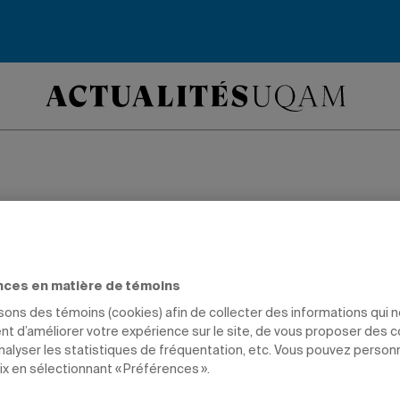
e Portes ouvertes à
 : un succès!
nces en matière de témoins
isons des témoins (cookies) afin de collecter des informations qui 
t d’améliorer votre expérience sur le site, de vous proposer des 
NSTITUTIONNELLES
FONDATION DE L'UQAM
SCIENCES
analyser les statistiques de fréquentation, etc. Vous pouvez person
ix en sélectionnant « Préférences ».