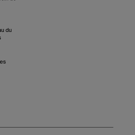
au du
s
tes