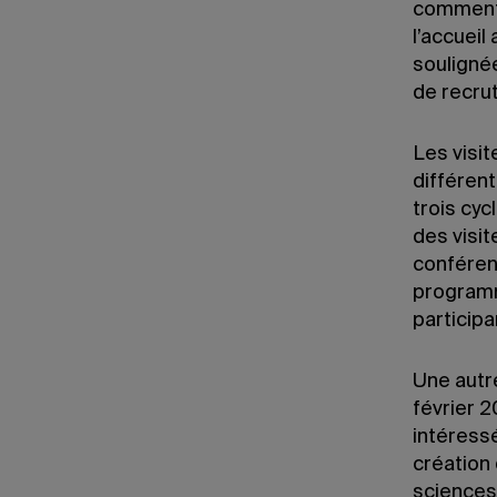
commenta
l’accueil
soulignée
de recru
Les visi
différen
trois cy
des visi
conférenc
programm
particip
Une autre
février 2
intéress
création 
sciences 