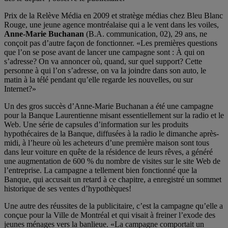
Prix de la Relève Média en 2009 et stratège médias chez Bleu Blanc
Rouge, une jeune agence montréalaise qui a le vent dans les voiles,
Anne-Marie Buchanan
(B.A. communication, 02), 29 ans, ne
conçoit pas d’autre façon de fonctionner. «Les premières questions
que l’on se pose avant de lancer une campagne sont : À qui on
s’adresse? On va annoncer où, quand, sur quel support? Cette
personne à qui l’on s’adresse, on va la joindre dans son auto, le
matin à la télé pendant qu’elle regarde les nouvelles, ou sur
Internet?»
Un des gros succès d’Anne-Marie Buchanan a été une campagne
pour la Banque Laurentienne misant essentiellement sur la radio et le
Web. Une série de capsules d’information sur les produits
hypothécaires de la Banque, diffusées à la radio le dimanche après-
midi, à l’heure où les acheteurs d’une première maison sont tous
dans leur voiture en quête de la résidence de leurs rêves, a généré
une augmentation de 600 % du nombre de visites sur le site Web de
l’entreprise. La campagne a tellement bien fonctionné que la
Banque, qui accusait un retard à ce chapitre, a enregistré un sommet
historique de ses ventes d’hypothèques!
Une autre des réussites de la publicitaire, c’est la campagne qu’elle a
conçue pour la Ville de Montréal et qui visait à freiner l’exode des
jeunes ménages vers la banlieue. «La campagne comportait un