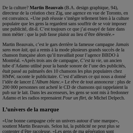
De la culture?
Martin Beauvais
(B.A. design graphique, 94),
directeur de la création chez Zig, une agence en vue de Toronto, en
est convaincu. «Une pub réussie s’intègre tellement bien à la culture
populaire que les gens la regardent sans souffrir de se voir imposer
une publicité, dit-il. C’est toujours ce que j’ai essayé de faire dans
mon métier : que la pub fasse plaisir au lieu d’être détestée.»
Martin Beauvais, c’est le gars derrière la fameuse campagne
Jamais
sans mon lait
, qui a remis à la mode plusieurs grands succès de la
chanson française alors qu’il travaillait pour l’agence BBDO à
Montréal. «Après trois ans de campagne,
C’est la vie
, un ancien
tube d’Adamo utilisé pour la bande sonore de l’une des publicités,
était passé au palmarès des 10 chansons les plus populaires chez
HMW, raconte le publicitaire. C’est d’ailleurs ce qui nous a donné
l’idée de lancer
L’Album blanc
.» Le rêve de tout annonceur : plus de
200 000 personnes ont acheté le CD de chansons qui rappelaient la
pub sur le lait. Dans les ascenseurs, les gens se sont mis à fredonner
Adamo et les radios reprenaient
Pour un flirt
, de Michel Delpech.
L’univers de la marque
«Une bonne campagne crée un univers autour d’une marque»,
soutient Martin Beauvais. Selon lui, la publicité ne peut plus se
contenter d’être racoleuse. «Les gens de ma génération sont