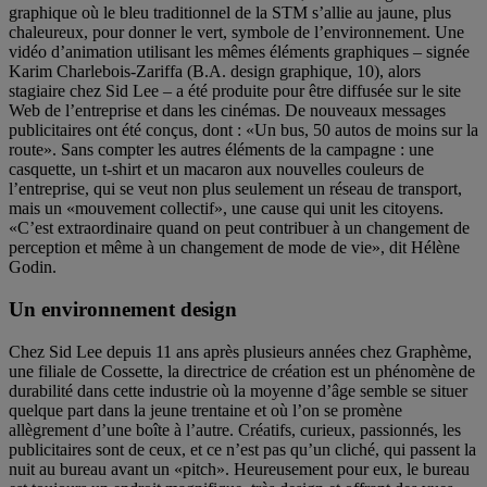
graphique où le bleu traditionnel de la STM s’allie au jaune, plus
chaleureux, pour donner le vert, symbole de l’environnement. Une
vidéo d’animation utilisant les mêmes éléments graphiques – signée
Karim Charlebois-Zariffa (B.A. design graphique, 10), alors
stagiaire chez Sid Lee – a été produite pour être diffusée sur le site
Web de l’entreprise et dans les cinémas. De nouveaux messages
publicitaires ont été conçus, dont : «Un bus, 50 autos de moins sur la
route». Sans compter les autres éléments de la campagne : une
casquette, un t-shirt et un macaron aux nouvelles couleurs de
l’entreprise, qui se veut non plus seulement un réseau de transport,
mais un «mouvement collectif», une cause qui unit les citoyens.
«C’est extraordinaire quand on peut contribuer à un changement de
perception et même à un changement de mode de vie», dit Hélène
Godin.
Un environnement design
Chez Sid Lee depuis 11 ans après plusieurs années chez Graphème,
une filiale de Cossette, la directrice de création est un phénomène de
durabilité dans cette industrie où la moyenne d’âge semble se situer
quelque part dans la jeune trentaine et où l’on se promène
allègrement d’une boîte à l’autre. Créatifs, curieux, passionnés, les
publicitaires sont de ceux, et ce n’est pas qu’un cliché, qui passent la
nuit au bureau avant un «pitch». Heureusement pour eux, le bureau