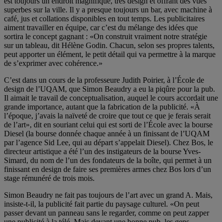
est toujours un endroit magnifique, très design et offrant des vues
superbes sur la ville. Il y a presque toujours un bar, avec machine à
café, jus et collations disponibles en tout temps. Les publicitaires
aiment travailler en équipe, car c’est du mélange des idées que
sortira le concept gagnant : «On construit vraiment notre stratégie
sur un tableau, dit Hélène Godin. Chacun, selon ses propres talents,
peut apporter un élément, le petit détail qui va permettre à la marque
de s’exprimer avec cohérence.»
C’est dans un cours de la professeure Judith Poirier, à l’École de
design de l’UQAM, que Simon Beaudry a eu la piqûre pour la pub.
Il aimait le travail de conceptualisation, auquel le cours accordait une
grande importance, autant que la fabrication de la publicité. «À
l’époque, j’avais la naïveté de croire que tout ce que je ferais serait
de l’art», dit en souriant celui qui est sorti de l’École avec la bourse
Diesel (la bourse donnée chaque année à un finissant de l’UQAM
par l’agence Sid Lee, qui au départ s’appelait Diesel). Chez Bos, le
directeur artistique a été l’un des instigateurs de la bourse Yves-
Simard, du nom de l’un des fondateurs de la boîte, qui permet à un
finissant en design de faire ses premières armes chez Bos lors d’un
stage rémunéré de trois mois.
Simon Beaudry ne fait pas toujours de l’art avec un grand A. Mais,
insiste-t-il, la publicité fait partie du paysage culturel. «On peut
passer devant un panneau sans le regarder, comme on peut zapper
une publicité à la télé. Mais devant une bonne pub, les gens