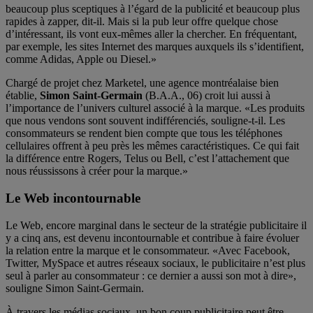
beaucoup plus sceptiques à l’égard de la publicité et beaucoup plus
rapides à zapper, dit-il. Mais si la pub leur offre quelque chose
d’intéressant, ils vont eux-mêmes aller la chercher. En fréquentant,
par exemple, les sites Internet des marques auxquels ils s’identifient,
comme Adidas, Apple ou Diesel.»
Chargé de projet chez Marketel, une agence montréalaise bien
établie,
Simon Saint-Germain
(B.A.A., 06) croit lui aussi à
l’importance de l’univers culturel associé à la marque. «Les produits
que nous vendons sont souvent indifférenciés, souligne-t-il. Les
consommateurs se rendent bien compte que tous les téléphones
cellulaires offrent à peu près les mêmes caractéristiques. Ce qui fait
la différence entre Rogers, Telus ou Bell, c’est l’attachement que
nous réussissons à créer pour la marque.»
Le Web incontournable
Le Web, encore marginal dans le secteur de la stratégie publicitaire il
y a cinq ans, est devenu incontournable et contribue à faire évoluer
la relation entre la marque et le consommateur. «Avec Facebook,
Twitter, MySpace et autres réseaux sociaux, le publicitaire n’est plus
seul à parler au consommateur : ce dernier a aussi son mot à dire»,
souligne Simon Saint-Germain.
À travers les médias sociaux, un bon coup publicitaire peut être