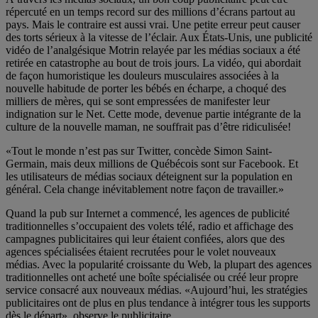
répercuté en un temps record sur des millions d’écrans partout au
pays. Mais le contraire est aussi vrai. Une petite erreur peut causer
des torts sérieux à la vitesse de l’éclair. Aux États-Unis, une publicité
vidéo de l’analgésique Motrin relayée par les médias sociaux a été
retirée en catastrophe au bout de trois jours. La vidéo, qui abordait
de façon humoristique les douleurs musculaires associées à la
nouvelle habitude de porter les bébés en écharpe, a choqué des
milliers de mères, qui se sont empressées de manifester leur
indignation sur le Net. Cette mode, devenue partie intégrante de la
culture de la nouvelle maman, ne souffrait pas d’être ridiculisée!
«Tout le monde n’est pas sur Twitter, concède Simon Saint-
Germain, mais deux millions de Québécois sont sur Facebook. Et
les utilisateurs de médias sociaux déteignent sur la population en
général. Cela change inévitablement notre façon de travailler.»
Quand la pub sur Internet a commencé, les agences de publicité
traditionnelles s’occupaient des volets télé, radio et affichage des
campagnes publicitaires qui leur étaient confiées, alors que des
agences spécialisées étaient recrutées pour le volet nouveaux
médias. Avec la popularité croissante du Web, la plupart des agences
traditionnelles ont acheté une boîte spécialisée ou créé leur propre
service consacré aux nouveaux médias. «Aujourd’hui, les stratégies
publicitaires ont de plus en plus tendance à intégrer tous les supports
dès le départ», observe le publicitaire.