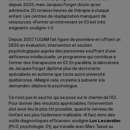
depuis 2005, mais Jacques Forget doute qu’on
administre 20 «vraies» heures de thérapie à chaque
enfant. Les centres de réadaptation manquent de
ressources. «Former un intervenant en ICI est très
exigeant», souligne-t-il.
Depuis 2007, l’UQAM fait figure de pionnière en offrant un
DESS en évaluation, intervention et soutien
psychologiques auprès des personnes souffrant d’une
déficience intellectuelle, un programme qui contribue à
former des thérapeutes en ICI. En parallèle, le laboratoire
de Jacques Forget diplôme plus de doctorants
spécialisés en autisme que toute autre université
québécoise. «Malgré cela, on peine à subvenir à la
demande», déplore le psychologue.
Ce n’est pas le seul hic qui se pose sur le chemin de l’ICI.
Pour donner des résultats appréciables, l’intervention
doit avoir lieu le plus tôt possible, quand le cerveau de
l’enfant est plus facilement malléable. «Il faut donc des
outils diagnostiques efficaces», souligne
Luc Lecavalier
(Ph.D. psychologie, 01), qui travaille avec Marc Tassé au