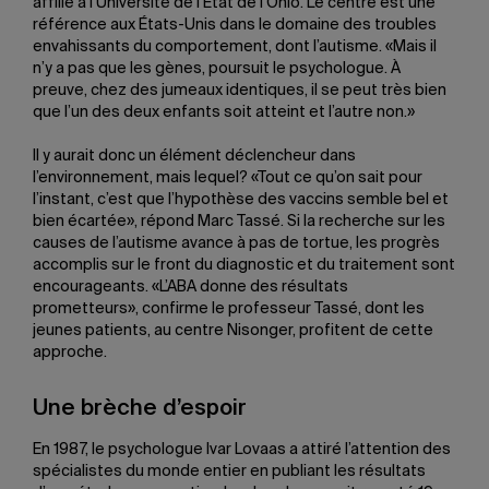
affilié à l’Université de l’État de l’Ohio. Le centre est une
référence aux États-Unis dans le domaine des troubles
envahissants du comportement, dont l’autisme. «Mais il
n’y a pas que les gènes, poursuit le psychologue. À
preuve, chez des jumeaux identiques, il se peut très bien
que l’un des deux enfants soit atteint et l’autre non.»
Il y aurait donc un élément déclencheur dans
l’environnement, mais lequel? «Tout ce qu’on sait pour
l’instant, c’est que l’hypothèse des vaccins semble bel et
bien écartée», répond Marc Tassé. Si la recherche sur les
causes de l’autisme avance à pas de tortue, les progrès
accomplis sur le front du diagnostic et du traitement sont
encourageants. «L’ABA donne des résultats
prometteurs», confirme le professeur Tassé, dont les
jeunes patients, au centre Nisonger, profitent de cette
approche.
Une brèche d’espoir
En 1987, le psychologue Ivar Lovaas a attiré l’attention des
spécialistes du monde entier en publiant les résultats