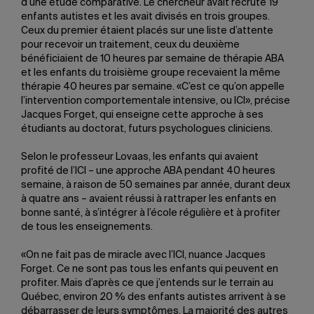
d’une étude comparative. Le chercheur avait recruté 19
enfants autistes et les avait divisés en trois groupes.
Ceux du premier étaient placés sur une liste d’attente
pour recevoir un traitement, ceux du deuxième
bénéficiaient de 10 heures par semaine de thérapie ABA
et les enfants du troisième groupe recevaient la même
thérapie 40 heures par semaine. «C’est ce qu’on appelle
l’intervention comportementale intensive, ou ICI», précise
Jacques Forget, qui enseigne cette approche à ses
étudiants au doctorat, futurs psychologues cliniciens.
Selon le professeur Lovaas, les enfants qui avaient
profité de l’ICI – une approche ABA pendant 40 heures
semaine, à raison de 50 semaines par année, durant deux
à quatre ans – avaient réussi à rattraper les enfants en
bonne santé, à s’intégrer à l’école régulière et à profiter
de tous les enseignements.
«On ne fait pas de miracle avec l’ICI, nuance Jacques
Forget. Ce ne sont pas tous les enfants qui peuvent en
profiter. Mais d’après ce que j’entends sur le terrain au
Québec, environ 20 % des enfants autistes arrivent à se
débarrasser de leurs symptômes. La majorité des autres