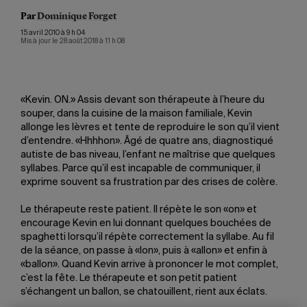
Par
Dominique Forget
15 avril 2010 à 9 h 04
Mis à jour le 28 août 2018 à 11 h 08
«Kevin. ON.» Assis devant son thérapeute à l’heure du
souper, dans la cuisine de la maison familiale, Kevin
allonge les lèvres et tente de reproduire le son qu’il vient
d’entendre. «Hhhhon». Âgé de quatre ans, diagnostiqué
autiste de bas niveau, l’enfant ne maîtrise que quelques
syllabes. Parce qu’il est incapable de communiquer, il
exprime souvent sa frustration par des crises de colère.
Le thérapeute reste patient. Il répète le son «on» et
encourage Kevin en lui donnant quelques bouchées de
spaghetti lorsqu’il répète correctement la syllabe. Au fil
de la séance, on passe à «lon», puis à «allon» et enfin à
«ballon». Quand Kevin arrive à prononcer le mot complet,
c’est la fête. Le thérapeute et son petit patient
s’échangent un ballon, se chatouillent, rient aux éclats.