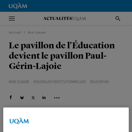
Accueil
|
Non classé
Le pavillon de l’Éducation
devient le pavillon Paul-
Gérin-Lajoie
NON CLASSÉ
NOUVELLES INSTITUTIONNELLES
ÉDUCATION
25 septembre 2009 à 13 h 09
Mis à jour le 6 octobre 2010 à 13 h 10