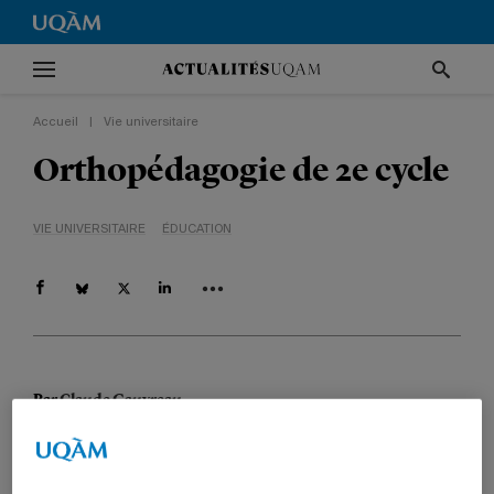
Accueil
|
Vie universitaire
Orthopédagogie de 2e cycle
VIE UNIVERSITAIRE
ÉDUCATION
Par
Claude Gauvreau
8 septembre 2009 à 0 h 09
Mis à jour le 17 avril 2015 à 15 h 04