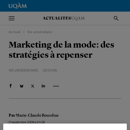
Accueil
|
Vie universitaire
Marketing de la mode: des
stratégies à repenser
VIE UNIVERSITAIRE
GESTION
Par
Marie-Claude Bourdon
21 septembre 2009 à 0 h 09
Mis à jour le 17 avril 2015 à 15 h 04