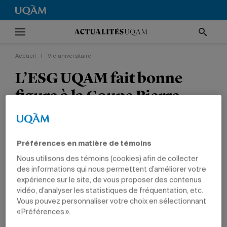
Accueil
|
Vie universitaire
L’ESG UQAM fait bonne
figure à la Coupe Pierre-
Elliot-Trudeau
VIE UNIVERSITAIRE
GESTION
Préférences en matière de témoins
Nous utilisons des témoins (cookies) afin de collecter
des informations qui nous permettent d’améliorer votre
expérience sur le site, de vous proposer des contenus
vidéo, d’analyser les statistiques de fréquentation, etc.
Vous pouvez personnaliser votre choix en sélectionnant
« Préférences ».
26 novembre 2009 à 18 h 11
Mis à jour le 5 octobre 2010 à 19 h 10