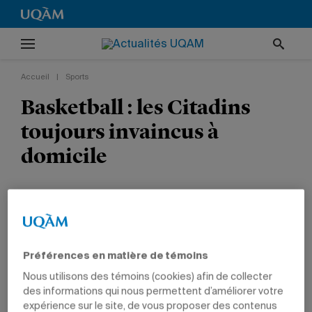
Accueil
|
Sports
Basketball : les Citadins
toujours invaincus à
domicile
SPORTS
Préférences en matière de témoins
Nous utilisons des témoins (cookies) afin de collecter
des informations qui nous permettent d’améliorer votre
7 décembre 2009 à 17 h 12
expérience sur le site, de vous proposer des contenus
Mis à jour le 5 octobre 2010 à 17 h 10