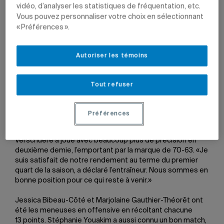
vidéo, d’analyser les statistiques de fréquentation, etc.
Vous pouvez personnaliser votre choix en sélectionnant
« Préférences ».
Les deux équipes des Citadins ont conservé leur fiche
immaculée au Centre sportif, le 5 décembre dernier, en
Autoriser les témoins
défaisant les Stingers de Concordia. Les deux équipes de
l’UQAM revendiquent maintenant une fiche de trois
victoires et un seul revers, ce qui leur permet d’occuper
Tout refuser
chacune le deuxième rang de la division québécoise.
L’équipe féminine
Préférences
Au terme de la première demie, les Uqamiennes ne
menaient que par un point, mais la troupe de Jacques
Verschuere a joué avec beaucoup plus de précision en
deuxième demie, l’emportant par la marque de 70-63. «Je
suis satisfait de notre rendement au terme du premier
quart de la saison, a déclaré l’entraîneur. Nous sommes en
bonne position pour ce qui reste à venir.»
Jessica Bibeau-Côté et Marjolaine Gauthier-Théorêt ont
été les meneuses en offensive en récoltant chacune
13 points. Stéphanie Youakim a aussi connu un bon match,