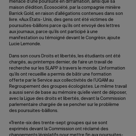
menacé d’une poursuite en diffamation, ainsi que sa
maison d’édition, Écosociété, par la compagnie minière
Barrick Gold, en raison d’allégations contenues dans son
livre. «Aux États- Unis, des gens ont été victimes de
poursuites-bâillons parce qu’ils ont envoyé des lettres
aux journaux, parce qu’ils ont participé à une
manifestation ou témoigné devant le Congrès», ajoute
Lucie Lemonde.
Dans son cours Droits et libertés, les étudiants ont été
chargés, au printemps dernier, de faire un travail de
recherche sur les SLAPP à travers le monde. L’information
qu’ils ont recueillie a permis de bâtir une formation
offerte par le Service aux collectivités de l’UQAM au
Regroupement des groupes écologistes. Le même travail
a aussi servi de base au mémoire qu’elle vient de déposer,
avec la Ligue des droits et libertés, devant la Commission
parlementaire chargée de se pencher sur le problème
des poursuites-bâillons.
«Trente-six des trente-sept groupes qui se sont
exprimés devant la Commission ont réclamé des
changements législatifs pour mettre fin aux poursuites-