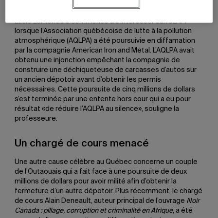
l’information.»
Lucie Lemonde a commencé à s’intéresser aux SLAPP
lorsque l’Association québécoise de lutte à la pollution
atmosphérique (AQLPA) a été poursuivie en diffamation
par la compagnie American Iron and Metal. L’AQLPA avait
obtenu une injonction empêchant la compagnie de
construire une déchiqueteuse de carcasses d’autos sur
un ancien dépotoir avant d’obtenir les permis
nécessaires. Cette poursuite de cinq millions de dollars
s’est terminée par une entente hors cour qui a eu pour
résultat «de réduire l’AQLPA au silence», souligne la
professeure.
Un chargé de cours menacé
Une autre cause célèbre au Québec concerne un couple
de l’Outaouais qui a fait face à une poursuite de deux
millions de dollars pour avoir milité afin d’obtenir la
fermeture d’un autre dépotoir. Plus récemment, le chargé
de cours Alain Deneault, auteur principal de l’ouvrage
Noir
Canada : pillage, corruption et criminalité en Afrique
, a été