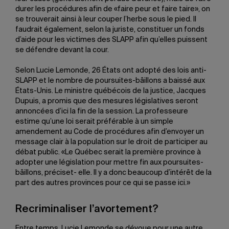
durer les procédures afin de «faire peur et faire taire», on
se trouverait ainsi à leur couper l’herbe sous le pied. Il
faudrait également, selon la juriste, constituer un fonds
d’aide pour les victimes des SLAPP afin qu’elles puissent
se défendre devant la cour.
Selon Lucie Lemonde, 26 États ont adopté des lois anti-
SLAPP et le nombre de poursuites-bâillons a baissé aux
États-Unis. Le ministre québécois de la justice, Jacques
Dupuis, a promis que des mesures législatives seront
annoncées d’ici la fin de la session. La professeure
estime qu’une loi serait préférable à un simple
amendement au Code de procédures afin d’envoyer un
message clair à la population sur le droit de participer au
débat public. «Le Québec serait la première province à
adopter une législation pour mettre fin aux poursuites-
bâillons, préciset- elle. Il y a donc beaucoup d’intérêt de la
part des autres provinces pour ce qui se passe ici.»
Recriminaliser l’avortement?
Entre temps, Lucie Lemonde se dévoue pour une autre