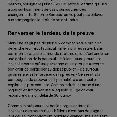
bâillons, souligne la juriste. Seul le Barreau estime qu’il n’y
a pas suffisamment de cas pour justifier des
changements. Selon le Barreau, on ne peut pas enlever
aux compagnies le droit de se défendre.»
Renverser le fardeau de la preuve
Mais il ne s’agit pas de nier aux compagnies le droit de
défendre leur réputation, affirme la professeure. Dans
son mémoire, Lucie Lemonde réclame qu’on s’entende sur
une définition de la poursuite-bâillon – «une poursuite
intentée parce qu’une personne ou un groupe a exercé
son droit de participer au débat public» – et, surtout,
qu’on renverse le fardeau de la preuve. «Ce serait à la
compagnie de prouver qu’il y a matière à poursuite,
explique la professeure. Cela prendrait la forme d’une
requête en irrecevabilité à laquelle le juge devrait
répondre dans un délai de 30 jours.»
Comme le but poursuivi par les organisations qui
intentent des poursuites- bâillons n’est pas de gagner
leur cause (généralement perdue d’avance), mais de faire