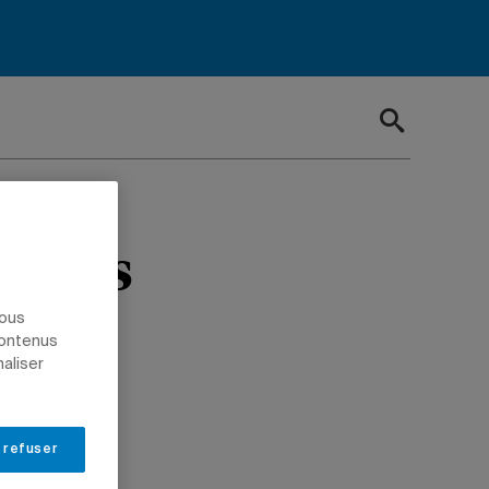
er ses
nous
contenus
naliser
 refuser