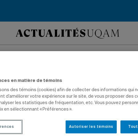
 en voie de devanc
nces en matière de témoins
ifs de redressement
isons des témoins (cookies) afin de collecter des informations qui 
t d’améliorer votre expérience sur le site, de vous proposer des 
analyser les statistiques de fréquentation, etc. Vous pouvez person
ier
ix en sélectionnant « Préférences ».
rences
Autoriser les témoins
Tout
NSTITUTIONNELLES