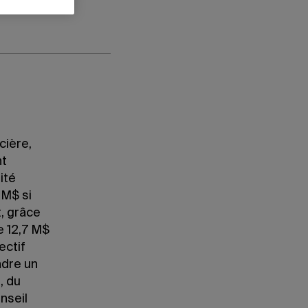
cière,
nt
ité
 M$ si
, grâce
e 12,7 M$
ectif
ndre un
, du
nseil