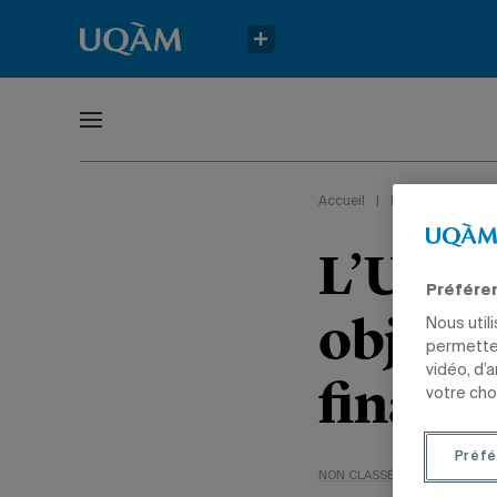
Accueil
|
Non classé
L’UQAM
Préfére
object
Nous util
permetten
vidéo, d’
financ
votre cho
Préfé
NON CLASSÉ
NOUVELLES I