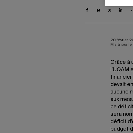
20 février 2
Mis à jour l
Grâce à u
l’UQAM e
financier
devait en
aucune m
aux mesur
ce défici
sera non
déficit d
budget d