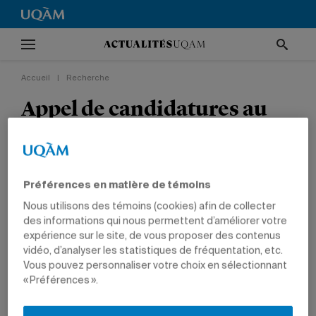
Accueil
|
Recherche
Appel de candidatures au
Vice-rectorat à la recherche
et à la création
Préférences en matière de témoins
RECHERCHE
NOUVELLES INSTITUTIONNELLES
Nous utilisons des témoins (cookies) afin de collecter
des informations qui nous permettent d’améliorer votre
expérience sur le site, de vous proposer des contenus
vidéo, d’analyser les statistiques de fréquentation, etc.
Vous pouvez personnaliser votre choix en sélectionnant
« Préférences ».
10 mars 2008 à 5 h 03
Mis à jour le 15 octobre 2010 à 19 h 10