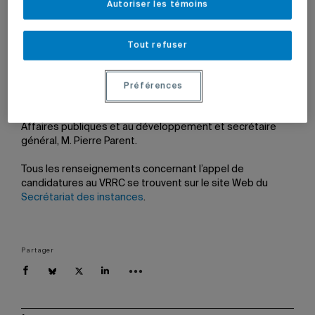
Autoriser les témoins
Tout refuser
L’appel de candidatures est lancé pour combler le poste
de vice-rectrice, vice-recteur à la Recherche et à la
création. Les candidats intéressés ont jusqu’au jeudi 27
Préférences
mars, à midi, pour transmettre leur candidature
accompagnée d’un curriculum vitae au vice-recteur aux
Affaires publiques et au développement et secrétaire
général, M. Pierre Parent.
Tous les renseignements concernant l’appel de
candidatures au VRRC se trouvent sur le site Web du
Secrétariat des instances
.
Partager