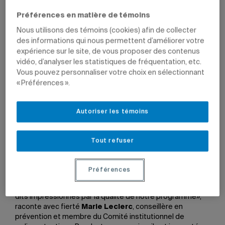
Préférences en matière de témoins
Nous utilisons des témoins (cookies) afin de collecter
Le cinéma hollywoodien raffole depuis toujours
des informations qui nous permettent d’améliorer votre
d’histoires où des savants, sous l’effet de rayons
expérience sur le site, de vous proposer des contenus
radioactifs, se transforment en créatures monstrueuses,
vidéo, d’analyser les statistiques de fréquentation, etc.
comme le célèbre Hulk. On peut en rire, mais il reste que
Vous pouvez personnaliser votre choix en sélectionnant
de nombreux scientifiques au Canada utilisent, à des fins
« Préférences ».
de recherche et d’enseignement, des matières
potentiellement dangereuses pour la santé et la sécurité.
C’est le cas à l’UQAM, dont les chercheurs en sciences
Autoriser les témoins
biologiques, chimie et sciences de la Terre et de
l’atmosphère ont recours parfois à des substances
radioactives.
Tout refuser
Des représentants de la Commission canadienne de
sûreté nucléaire sont justement venus à l’UQAM en
Préférences
décembre dernier pour évaluer son programme de
radioprotection. «Les membres de la commission se sont
dits impressionnés par la qualité de notre programme»,
raconte avec fierté
Marie Leclerc
, conseillère en
prévention et membre du Comité institutionnel de