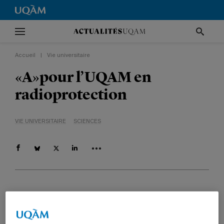
Accueil
|
Vie universitaire
«A»pour l’UQAM en
radioprotection
VIE UNIVERSITAIRE
SCIENCES
Par
Claude Gauvreau
4 février 2008 à 0 h 02
Mis à jour le 17 avril 2015 à 16 h 04