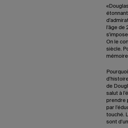
«Douglass
étonnant
d’admirat
l’âge de 
s’imposer
On le co
siècle. P
mémoire
Pourquoi
d’histoir
de Dougl
salut à l
prendre 
par l’éd
touché. 
sont d’u