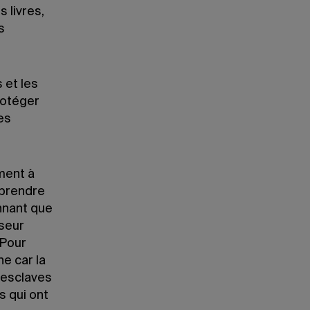
 livres,
s
 et les
rotéger
es
ment à
 prendre
onnant que
sseur
 Pour
ne car la
s esclaves
s qui ont