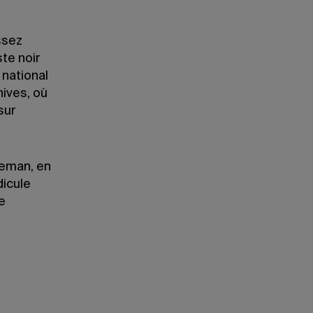
ssez
te noir
 national
hives, où
sur
eeman, en
dicule
re