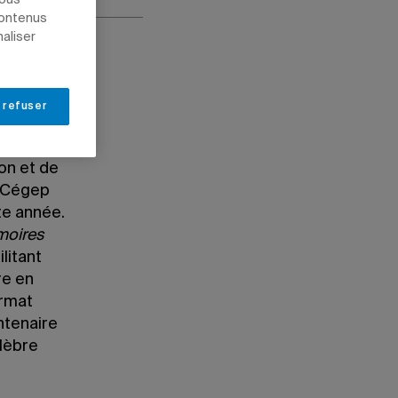
nous
contenus
naliser
 refuser
on et de
u Cégep
tte année.
oires
litant
re en
ormat
ntenaire
élèbre