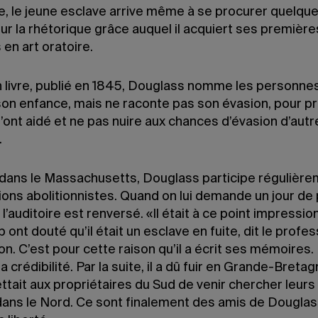
e, le jeune esclave arrive même à se procurer quelques
ur la rhétorique grâce auquel il acquiert ses première
 en art oratoire.
 livre, publié en 1845, Douglass nomme les personnes
 son enfance, mais ne raconte pas son évasion, pour p
l’ont aidé et ne pas nuire aux chances d’évasion d’autr
.
 dans le Massachusetts, Douglass participe régulière
ions abolitionnistes. Quand on lui demande un jour de
, l’auditoire est renversé. «Il était à ce point impressi
ont douté qu’il était un esclave en fuite, dit le profe
on. C’est pour cette raison qu’il a écrit ses mémoires.
a crédibilité. Par la suite, il a dû fuir en Grande-Bretag
ttait aux propriétaires du Sud de venir chercher leur
 dans le Nord. Ce sont finalement des amis de Douglas