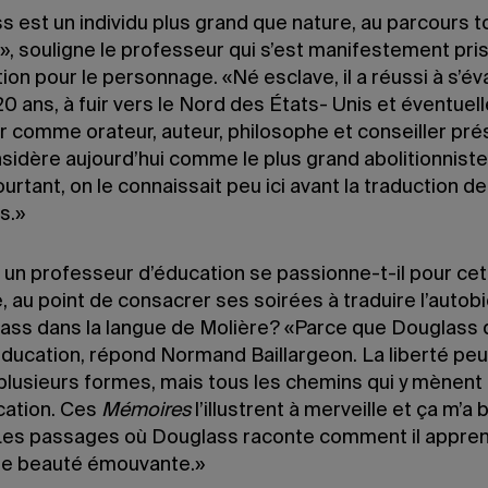
 est un individu plus grand que nature, au parcours to
», souligne le professeur qui s’est manifestement pri
ion pour le personnage. «Né esclave, il a réussi à s’év
20 ans, à fuir vers le Nord des États- Unis et éventue
 comme orateur, auteur, philosophe et conseiller prés
nsidère aujourd’hui comme le plus grand abolitionnist
ourtant, on le connaissait peu ici avant la traduction d
s.»
 un professeur d’éducation se passionne-t-il pour ce
e, au point de consacrer ses soirées à traduire l’autob
ass dans la langue de Molière? «Parce que Douglass 
’éducation, répond Normand Baillargeon. La liberté peu
plusieurs formes, mais tous les chemins qui y mènent
ucation. Ces
Mémoires
l’illustrent à merveille et ça m’
Les passages où Douglass raconte comment il apprend
ne beauté émouvante.»