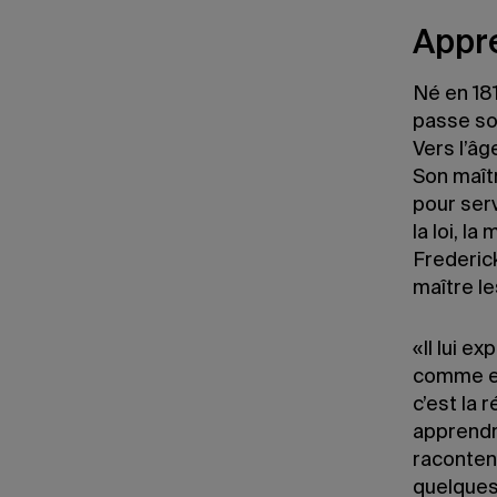
Appre
Né en 18
passe so
Vers l’âg
Son maîtr
pour serv
la loi, l
Frederick
maître le
«Il lui e
comme es
c’est la 
apprendre
racontent
quelques