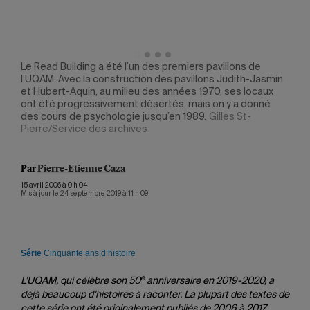
Le Read Building a été l’un des premiers pavillons de
Malg
l’UQAM. Avec la construction des pavillons Judith-Jasmin
souv
et Hubert-Aquin, au milieu des années 1970, ses locaux
lumi
ont été progressivement désertés, mais on y a donné
des cours de psychologie jusqu’en 1989.
Gilles St-
Pierre/Service des archives
Par
Pierre-Etienne Caza
15 avril 2006 à 0 h 04
Mis à jour le 24 septembre 2019 à 11 h 09
Série
Cinquante ans d’histoire
e
L’UQAM, qui célèbre son 50
anniversaire en 2019-2020, a
déjà beaucoup d’histoires à raconter. La plupart des textes de
cette série ont été originalement publiés de 2006 à 2017