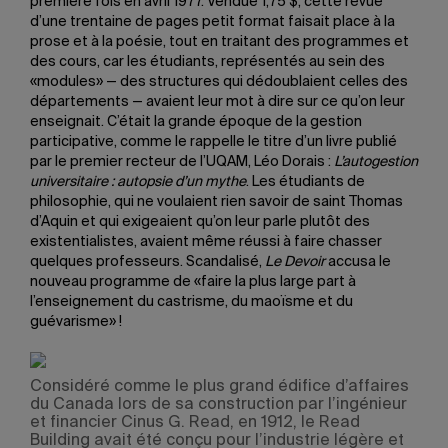
première fois en avril 1977. Vendue 1,75 $, cette revue
d’une trentaine de pages petit format faisait place à la
prose et à la poésie, tout en traitant des programmes et
des cours, car les étudiants, représentés au sein des
«modules» — des structures qui dédoublaient celles des
départements — avaient leur mot à dire sur ce qu’on leur
enseignait. C’était la grande époque de la gestion
participative, comme le rappelle le titre d’un livre publié
par le premier recteur de l’UQAM, Léo Dorais :
L’autogestion
universitaire : autopsie d’un mythe
. Les étudiants de
philosophie, qui ne voulaient rien savoir de saint Thomas
d’Aquin et qui exigeaient qu’on leur parle plutôt des
existentialistes, avaient même réussi à faire chasser
quelques professeurs. Scandalisé,
Le Devoir
accusa le
nouveau programme de «faire la plus large part à
l’enseignement du castrisme, du maoïsme et du
guévarisme» !
Considéré comme le plus grand édifice d’affaires
du Canada lors de sa construction par l’ingénieur
et financier Cinus G. Read, en 1912, le Read
Building avait été conçu pour l’industrie légère et