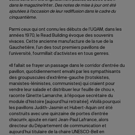
dans le magazine
Inter
. Des notes de mise à jour ont été
ajoutées à l’occasion de leur rediffusion dans le cadre du
cinquantième.
Parmi ceux qui ont connu les débuts de l’UQAM, dans les
années 1970, le Read Building évoque des souvenirs
vivaces. Cette ancienne manufacture de la rue de la
Gauchetière, l’un des tout premiers pavillons de
l’université, fourmillait d’activistes en tous genres.
«Il fallait se frayer un passage dans le corridor d’entrée du
pavillon, quotidiennement envahi par les sympathisants
des groupuscules d’extrême-gauche (trotskistes,
marxistes-léninistes, communistes) qui criaient pour
vendre leur salade et distribuer leur feuille de chou »,
raconte Ginette Lamarche, à l’époque secrétaire du
module d’histoire [aujourd’hui retraitée]. «Voilà pourquoi
les pavillons Judith-Jasmin et Hubert-Aquin ont été
construits avec une quinzaine de portes d’entrée
chacun!», ajoute en riant Jean-Paul Lafrance, alors
directeur du Département de communication et
aujourd’hui titulaire de la chaire UNESCO-Bell en