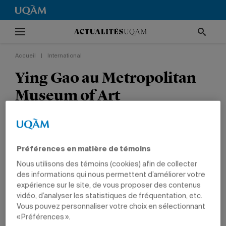
Accueil
|
International
Ying Gao au Metropolitan
Museum of Art
La professeure fait partie de l’exposition
présentée au célèbre musée new-
Costume Art
yorkais.
Préférences en matière de témoins
Nous utilisons des témoins (cookies) afin de collecter
des informations qui nous permettent d’améliorer votre
INTERNATIONAL
CULTURE
ARTS
PROFESSEURS
expérience sur le site, de vous proposer des contenus
vidéo, d’analyser les statistiques de fréquentation, etc.
Vous pouvez personnaliser votre choix en sélectionnant
« Préférences ».