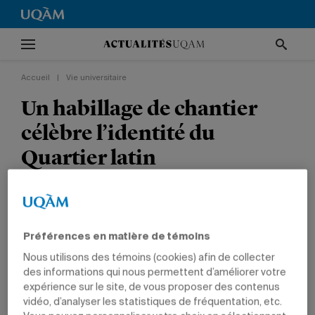
Accueil
|
Vie universitaire
Un habillage de chantier
célèbre l’identité du
Quartier latin
Aux abords de l’UQAM, les palissades sont
revêtues d’une exposition mettant en valeur des
photos d’archives de ce carrefour
Préférences en matière de témoins
emblématique.
Nous utilisons des témoins (cookies) afin de collecter
des informations qui nous permettent d’améliorer votre
expérience sur le site, de vous proposer des contenus
VIE UNIVERSITAIRE
CULTURE
SERVICE DES COMMUNICATIONS
vidéo, d’analyser les statistiques de fréquentation, etc.
EMPLOYÉS