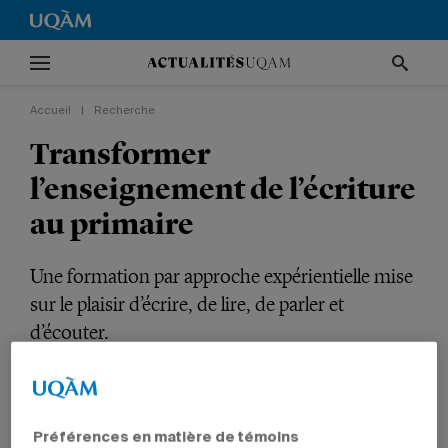
Accueil
|
Recherche
Transformer
l’enseignement de l’écriture
au primaire
Une formation par approche expérientielle mise
sur le plaisir d’écrire, de lire, de parler et
d’écouter.
RECHERCHE
ENSEIGNEMENT
ÉDUCATION
PROFESSEURS
Préférences en matière de témoins