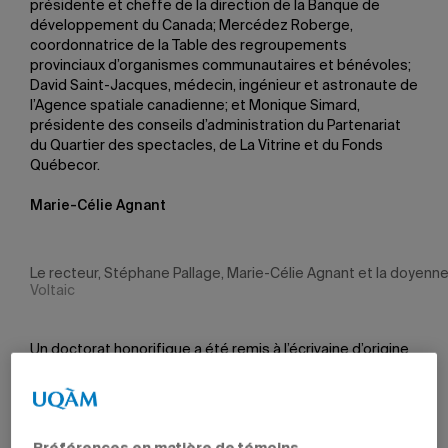
présidente et cheffe de la direction de la Banque de
développement du Canada; Mercédez Roberge,
coordonnatrice de la Table des regroupements
provinciaux d’organismes communautaires et bénévoles;
David Saint-Jacques, médecin, ingénieur et astronaute de
l’Agence spatiale canadienne; et Monique Simard,
présidente des conseils d’administration du Partenariat
du Quartier des spectacles, de La Vitrine et du Fonds
Québecor.
Marie-Célie Agnant
Le recteur, Stéphane Pallage, Marie-Célie Agnant et la doyenne
Voltaic
Un doctorat honorifique a été remis à l’écrivaine d’origine
haïtienne Marie-Célie Agnant, sur la recommandation de
la Faculté des arts, pour souligner la singularité, la
diversité et la portée internationale de son œuvre
littéraire ainsi que son engagement dans les luttes contre