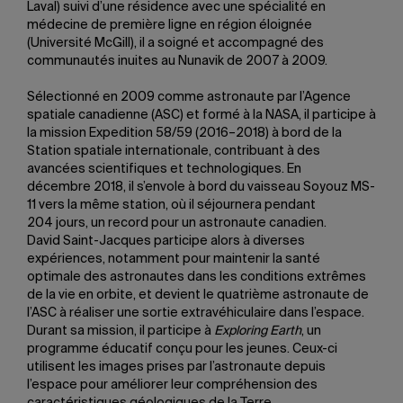
Laval) suivi d’une résidence avec une spécialité en
médecine de première ligne en région éloignée
(Université McGill), il a soigné et accompagné des
communautés inuites au Nunavik de 2007 à 2009.
Sélectionné en 2009 comme astronaute par l’Agence
spatiale canadienne (ASC) et formé à la NASA, il participe à
la mission Expedition 58/59 (2016–2018) à bord de la
Station spatiale internationale, contribuant à des
avancées scientifiques et technologiques. En
décembre 2018, il s’envole à bord du vaisseau Soyouz MS-
11 vers la même station, où il séjournera pendant
204 jours, un record pour un astronaute canadien.
David Saint-Jacques participe alors à diverses
expériences, notamment pour maintenir la santé
optimale des astronautes dans les conditions extrêmes
de la vie en orbite, et devient le quatrième astronaute de
l’ASC à réaliser une sortie extravéhiculaire dans l’espace.
Durant sa mission, il participe à
Exploring Earth
, un
programme éducatif conçu pour les jeunes. Ceux-ci
utilisent les images prises par l’astronaute depuis
l’espace pour améliorer leur compréhension des