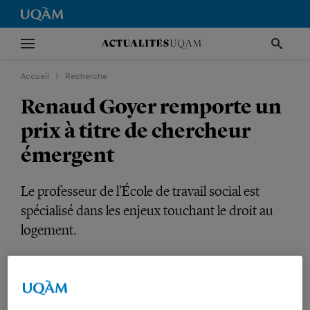
Accueil
|
Recherche
Renaud Goyer remporte un
prix à titre de chercheur
émergent
Le professeur de l’École de travail social est
spécialisé dans les enjeux touchant le droit au
logement.
RECHERCHE
TÊTES D'AFFICHE
PRIX ET DISTINCTIONS
SCIENCES HUMAINES
PROFESSEURS