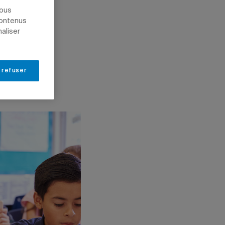
nous
contenus
naliser
 refuser