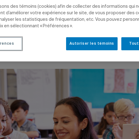
r les compétences linguistiques.
isons des témoins (cookies) afin de collecter des informations qui 
t d’améliorer votre expérience sur le site, de vous proposer des 
analyser les statistiques de fréquentation, etc. Vous pouvez person
ix en sélectionnant « Préférences ».
ammes d'études
rences
Autoriser les témoins
Tout
NEMENT
ÉDUCATION
PROFESSEURS