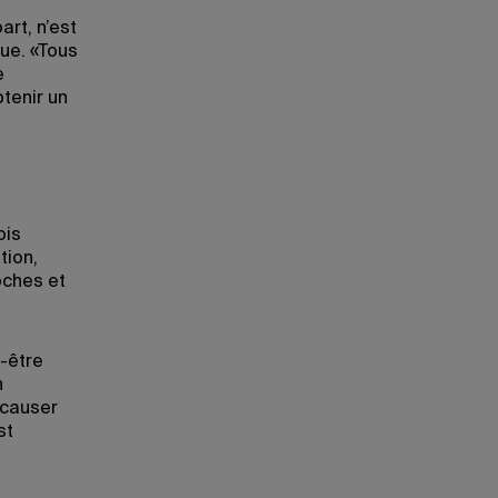
art, n’est
que. «Tous
e
btenir un
ois
tion,
oches et
-être
n
 causer
st