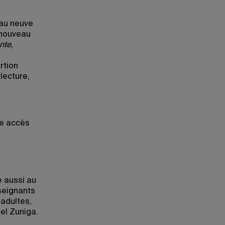
au neuve
 nouveau
nte
,
rtion
lecture,
e accès
 aussi au
seignants
 adultes,
el Zuniga.