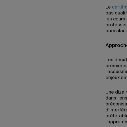
Le
certif
pas quali
les cours 
professeur
baccalau
Approche
Les deux 
premières
l’acquisit
enjeux en
Une dizai
dans l’en
préconisa
d’interfér
préférabl
l’apprent