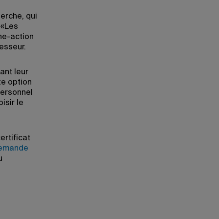
erche, qui
 «Les
he-action
esseur.
ant leur
te option
 personnel
isir le
ertificat
demande
u