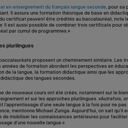
icat en enseignement du français langue seconde
, pour sa p
fiant. Il assure une formation théorique de base en didacti
du certificat peuvent être crédités au baccalauréat, note l
. Il est aussi possible de combiner trois certificats pour o
réat par cumul de programmes.»
s plurilingues
baccalauréats proposent un cheminement similaire. Les tr
 années de formation abordent les perspectives en éduca
ion de la langue, la formation didactique ainsi que les appr
 didactique des langues secondes.
ne de nouveaux cours ont été créés, notamment sur le bien
seignement et sur les approches plurilingues. «Autrefois, o
it l’apprentissage d’une seule langue à la fois pour ne pas
ence, mentionne Michael Zuniga. Aujourd’hui, on sait qu’il e
e de mobiliser les connaissances antérieures pour faciliter
issage d’une nouvelle langue.»