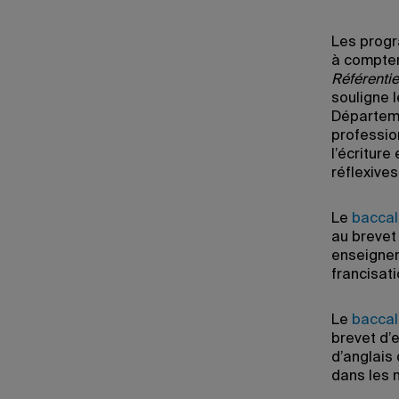
Les prog
à compter
Référentie
souligne 
Départemen
profession
l’écritur
réflexives
Le
baccal
au breve
enseignen
francisati
Le
baccal
brevet d’
d’anglais
dans les 