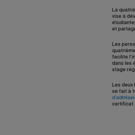
La quatri
vise à dé
étudiante
et partage
Les perso
quatrième
facilite l
dans les 
stage régu
Les deux 
se fait à 
d’admissi
certificat.