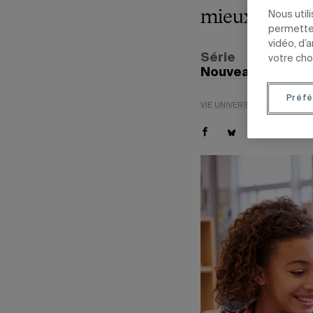
mieux intégre
Nous util
permetten
vidéo, d’
Série
votre cho
Nouveaux progr
Préfé
VIE UNIVERSITAIRE
ENSEIG