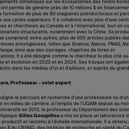
ements climatiques sur les écosystèmes des forêts boréa
s ont permis de générer près de 10 millions $ en financemen
la formation de plus de 80 stagiaires postdoctoraux et pe
 aux cycles supérieurs. Il a collaboré avec plus d’une cent
es et chercheurs au Canada et à l’international, tout en c
tenariats structurants, notamment avec la Chine. Sa produ
que comprend, entre autres, plus de 500 articles publiés da
 revues prestigieuses, telles que
Science, Nature, PNAS, Na
Change
, ainsi que des ouvrages, chapitres de livres et
tions. Il a été désigné comme le chercheur le plus cité a
ie et évolution en 2023 et en 2024. Ses travaux ont égale
écho dans les médias d’ici et d’ailleurs, et auprès du grand
ure, Professeur – volet expert
ouligne le parcours en recherche d’une professeure ou d’un
r en milieu de carrière, à l’emploi de l’UQAM depuis au moi
l’Université en 2013, le professeur du Département des sci
 physique
Gilles Gouspillou
a mis en place un laboratoire 
productif et reconnu à l’échelle internationale. Il a obtenu
ions $ du CRSNG, des Instituts de recherche en santé du C