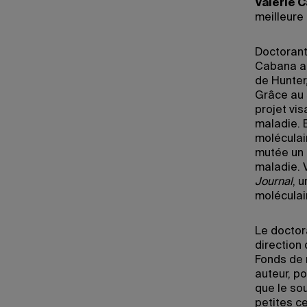
Valérie 
meilleure
Doctorant
Cabana a 
de Hunter,
Grâce au 
projet vis
maladie. 
moléculair
mutée un 
maladie. 
Journal
, 
moléculair
Le doctor
direction
Fonds de 
auteur, po
que le so
petites c