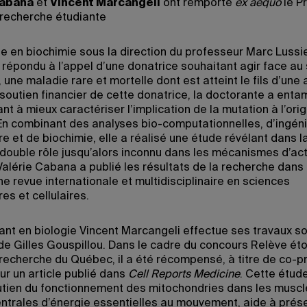
Cabana
et
Vincent Marcangeli
ont remporté
ex aequo
le Pr
 recherche étudiante
e en biochimie sous la direction du professeur Marc Lussier
répondu à l’appel d’une donatrice souhaitant agir face a
 une maladie rare et mortelle dont est atteint le fils d’une 
soutien financier de cette donatrice, la doctorante a enta
ant à mieux caractériser l’implication de la mutation à l’orig
En combinant des analyses bio-computationnelles, d’ingéni
e et de biochimie, elle a réalisé une étude révélant dans l
double rôle jusqu’alors inconnu dans les mécanismes d’act
Valérie Cabana a publié les résultats de la recherche dans
une revue internationale et multidisciplinaire en sciences
es et cellulaires.
ant en biologie Vincent Marcangeli effectue ses travaux so
 de Gilles Gouspillou. Dans le cadre du concours Relève éto
recherche du Québec, il a été récompensé, à titre de co-p
ur un article publié dans
Cell Reports Medicine
. Cette étud
utien du fonctionnement des mitochondries dans les muscl
entrales d’énergie essentielles au mouvement, aide à prése