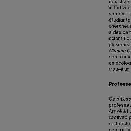
des chang
initiative
soutenir 
étudiantes
chercheus
à des par
scientifi
plusieurs
Climate 
communica
en écolog
trouvé un 
Professe
Ce prix s
professeu
Arrivé à 
l’activité
recherche 
sept mill