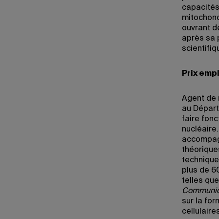
capacités
mitochond
ouvrant de
après sa 
scientifiq
Prix emp
Agent de 
au Départ
faire fon
nucléaire.
accompagn
théorique
technique 
plus de 6
telles qu
Communic
sur la fo
cellulair