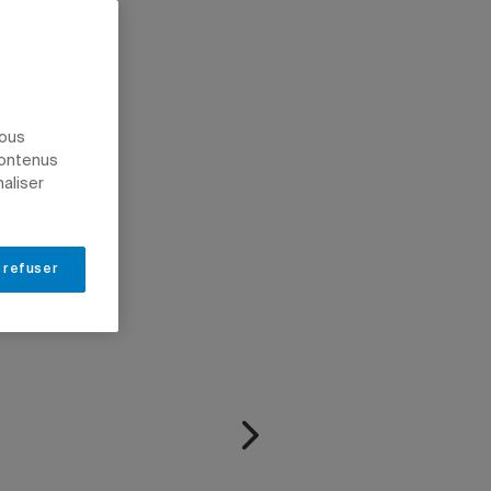
OFESSEURS
nous
contenus
naliser
 refuser