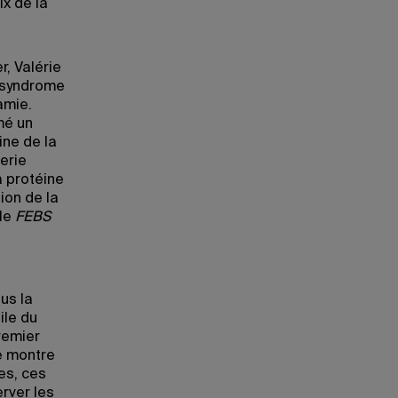
ix de la
, Valérie
u syndrome
amie.
mé un
ine de la
erie
a protéine
ion de la
 le
FEBS
us la
ile du
remier
e montre
es, ces
rver les