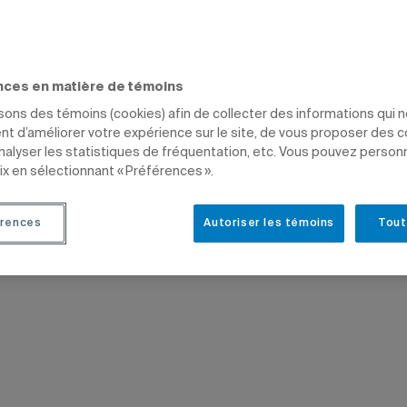
RCHE
TÊTES D'AFFICHE
PRIX ET DISTINCTIONS
SCIENCES
ÉTUDIANTS
PR
OYÉS
nces en matière de témoins
isons des témoins (cookies) afin de collecter des informations qui 
t d’améliorer votre expérience sur le site, de vous proposer des 
analyser les statistiques de fréquentation, etc. Vous pouvez person
ix en sélectionnant « Préférences ».
rences
Autoriser les témoins
Tout