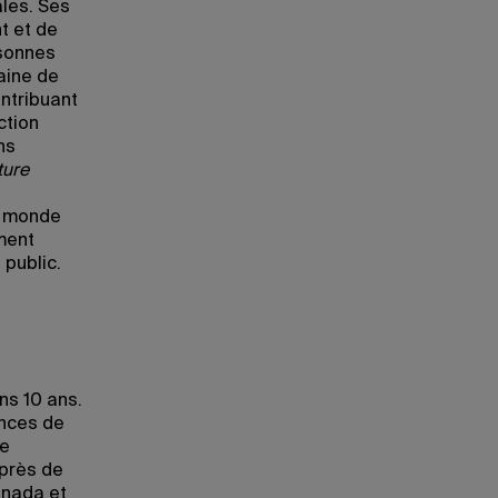
les. Ses
t et de
rsonnes
aine de
ontribuant
ction
ns
ture
u monde
ment
 public.
ns 10 ans.
ences de
de
 près de
anada et