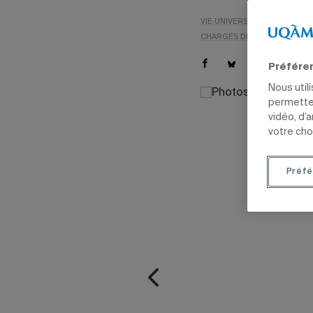
VIE UNIVERSITAIRE
RECHE
CHARGÉS DE COURS
EMPL
Préfére
Nous util
permetten
vidéo, d’
votre cho
Préfé