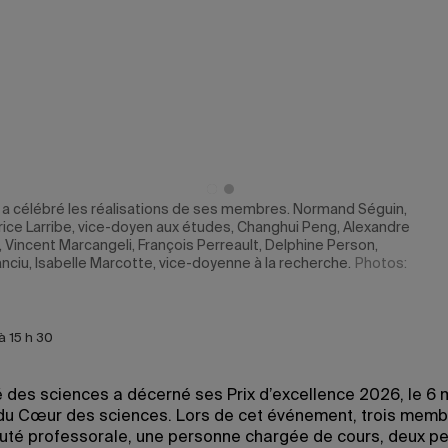
 a célébré les réalisations de ses membres. Normand Séguin,
brice Larribe, vice-doyen aux études, Changhui Peng, Alexandre
u, Vincent Marcangeli, François Perreault, Delphine Person,
anciu, Isabelle Marcotte, vice-doyenne à la recherche.
Photos:
à 15 h 30
é des sciences a décerné ses Prix d’excellence 2026, le 6 
 du Cœur des sciences. Lors de cet événement, trois memb
é professorale, une personne chargée de cours, deux p