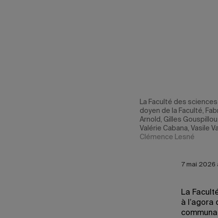
Boivin,
La Faculté des sciences
ie Allard.
doyen de la Faculté, Fa
Arnold, Gilles Gouspillo
Valérie Cabana, Vasile V
Clémence Lesné
7 mai 2026 
La Facult
à l’agora
communaut