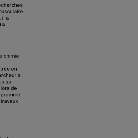
recherches
musculaire
il a
ux.
e chimie
trée en
ercheur a
us sa
 lors de
programme
 travaux