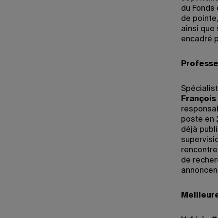
du Fonds 
de pointe
ainsi que 
encadré p
Professe
Spécialis
François
responsab
poste en 
déjà publ
supervisio
rencontre
de recherc
annoncent
Meilleur