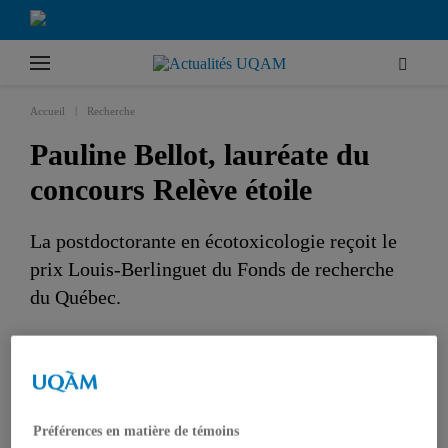
|
Accueil
Recherche
Pauline Bellot, lauréate du
concours Relève étoile
La postdoctorante en écotoxicologie reçoit le
prix Louis-Berlinguet du Fonds de recherche
du Québec.
RECHERCHE
TÊTES D'AFFICHE
PRIX ET DISTINCTIONS
SCIENCES
ÉTUDIANTS
Préférences en matière de témoins