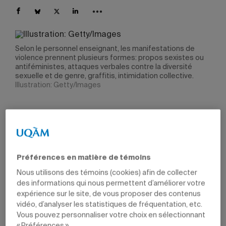
Selon le personnel enseignant, les manifestations de
violence prennent plusieurs formes: propos sexistes ou
antiféministes, attaques verbales contre la diversité
sexuelle et de genre, graffitis, intimidation collective.
Illustration: Getty/Images
Par
Claude Gauvreau
23 février 2026 à 10 h 11
Les propos et gestes misogynes, antiféministes,
Préférences en matière de témoins
homophobes et transphobes seraient plus visibles et
Nous utilisons des témoins (cookies) afin de collecter
plus fréquents qu’auparavant dans les écoles du Québec,
des informations qui nous permettent d’améliorer votre
selon une recherche menée conjointement par le
expérience sur le site, de vous proposer des contenus
professeur du Département de science politique Francis
Dupuis-Déri et la Fédération autonome de l’enseignement
vidéo, d’analyser les statistiques de fréquentation, etc.
(FAE), dont les résultats ont été dévoilés le 23 février.
Vous pouvez personnaliser votre choix en sélectionnant