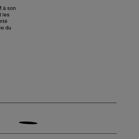
M à son
t les
nté
ce du