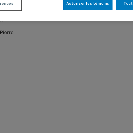
rences
Autoriser les témoins
Tout
LES INSTITUTIONNELLES
DIRECTION