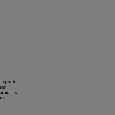
ie par le
 aux
rnier. Ils
ue