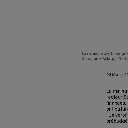
La ministre de l'Enseig
Stéphane Pallage.
Photo
23 février 2
La ministr
recteur St
finances, 
ont pu lui
l’Univers
prébudgé