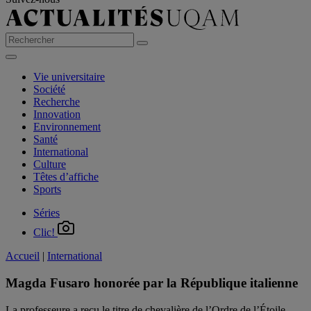
Vie universitaire
Société
Recherche
Innovation
Environnement
Santé
International
Culture
Têtes d’affiche
Sports
Séries
Clic!
Accueil
|
International
Magda Fusaro honorée par la République italienne
La professeure a reçu le titre de chevalière de l’Ordre de l’Étoile