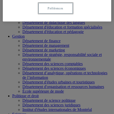
École de langues
Préférences
École des médias
Éducation
Département de didactique
Département de didactique des langues
Département d'éducation et formation spécialisées
Département d'éducation et pédagogie
Gestion
Département de finance
Département de management
Département de marketing
Département de stratégie, responsabilité sociale et
environnementale
Département des sciences comptables
Département des sciences économiques
Département d’analytique, opérations et technologies
de l’information
Département d'études urbaines et touristiques
Département d'organisation et ressources humaines
École supérieure de mode
Politique et droit
Département de science politique
Département des sciences juridiques
Institut d'études internationales de Montréal