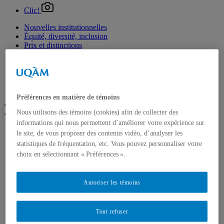
Clic!
Nouvelles institutionnelles
Équité, diversité, inclusion
Prix et distinctions
Étudiants
Diplômés
Enseignement
Nominations
Fondation de l’UQAM
Préférences en matière de témoins
Voir plus
Nous utilisons des témoins (cookies) afin de collecter des
Voir moins
informations qui nous permettent d’améliorer votre expérience sur
Arts
le site, de vous proposer des contenus vidéo, d’analyser les
Département de danse
statistiques de fréquentation, etc. Vous pouvez personnaliser votre
Département de musique
choix en sélectionnant « Préférences ».
Département d'études littéraires
Département d'histoire de l'art
École de design
Autoriser les témoins
École des arts visuels et médiatiques
École supérieure de théâtre
Institut du patrimoine
Tout refuser
Communication
Département de communication sociale et publique