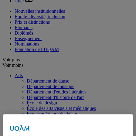
Clic!
Nouvelles institutionnelles
Équité, diversité, inclusion
Prix et distinctions
Étudiants
Diplômés
Enseignement
Nominations
Fondation de l’UQAM
Voir plus
Voir moins
Arts
Département de danse
Département de musique
Département d'études littéraires
Département d'histoire de l'art
École de design
École des arts visuels et médiatiques
École supérieure de théâtre
Institut du patrimoine
Communication
Département de communication sociale et publique
École de langues