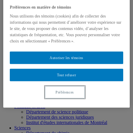
École des médias
Préférences en matière de témoins
Éducation
Département de didactique
Nous utilisons des témoins (cookies) afin de collecter des
Département de didactique des langues
informations qui nous permettent d’améliorer votre expérience sur
Département d'éducation et formation spécialisées
le site, de vous proposer des contenus vidéo, d’analyser les
Département d'éducation et pédagogie
statistiques de fréquentation, etc. Vous pouvez personnaliser votre
Gestion
choix en sélectionnant « Préférences ».
Département de finance
Département de management
Département de marketing
Autoriser les témoins
Département de stratégie, responsabilité sociale et
environnementale
Département des sciences comptables
Département des sciences économiques
Tout refuser
Département d’analytique, opérations et technologies
de l’information
Département d'études urbaines et touristiques
Préférences
Département d'organisation et ressources humaines
École supérieure de mode
Politique et droit
Département de science politique
Département des sciences juridiques
Institut d'études internationales de Montréal
Sciences