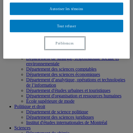
École des médias
Autoriser les témoins
Éducation
Département de didactique
Département de didactique des langues
Département d'éducation et formation spécialisées
Tout refuser
Département d'éducation et pédagogie
Gestion
Département de finance
Préférences
Département de management
Département de marketing
Département de stratégie, responsabilité sociale et
environnementale
Département des sciences comptables
Département des sciences économiques
Département d’analytique, opérations et technologies
de l’information
Département d'études urbaines et touristiques
Département d'organisation et ressources humaines
École supérieure de mode
Politique et droit
Département de science politique
Département des sciences juridiques
Institut d'études internationales de Montréal
Sciences