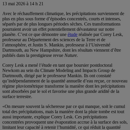
13 mai 2026 à 14 h 21
Avec le réchauffement climatique, les précipitations surviennent de
plus en plus sous forme d’épisodes concentrés, courts et intenses,
séparés par de plus longues périodes sèches. Ces transformations
pourraient avoir un effet potentiellement dévastateur sur notre
planète. C’est ce que démontre une
étude
réalisée par Corey Lesk,
professeur au Département des sciences de la Terre et de
l’atmosphère, et Justin S. Mankin, professeur à l’Université
Dartmouth, au New Hampshire, dont les résultats viennent d’être
publiés dans la prestigieuse revue
Nature.
Corey Lesk a mené l’étude en tant que boursier postdoctoral
Newkom au sein du Climate Modeling and Impacts Group de
Dartmouth, dirigé par le professeur Mankin. Ils ont constaté
qu’indépendamment de la quantité annuelle d’eau reçue, ce nouveau
régime pluviométrique transforme la manière dont les précipitations
sont absorbées par le sol et favorise une plus grande aridité de la
surface terrestre.
«On mesure souvent la sécheresse par ce qui manque, soit le cumul
total des précipitations, mais la manière dont la pluie tombe est tout
aussi importante, explique Corey Lesk. Ces précipitations
concentrées provoquent une évaporation accrue à la surface des sols,
limitant leur capacité à retenir l’humidité, ce qui réduit la quantité