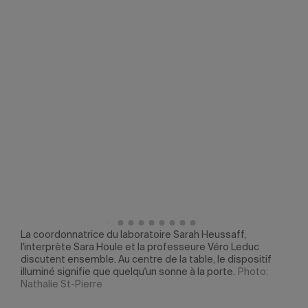
 des
La coordonnatrice du laboratoire Sarah Heussaff,
Sur 
 St-
l'interprète Sara Houle et la professeure Véro Leduc
trou
discutent ensemble. Au centre de la table, le dispositif
Labo
illuminé signifie que quelqu'un sonne à la porte.
Photo:
réfl
Nathalie St-Pierre