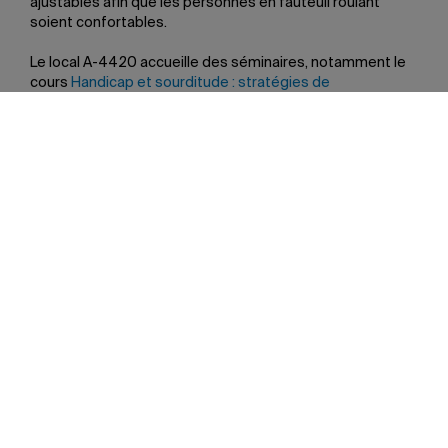
ajustables afin que les personnes en fauteuil roulant
soient confortables.
Le local A-4420 accueille des séminaires, notamment le
cours
Handicap et sourditude : stratégies de
communication, de recherche et d’action
, suivi chaque
année par une douzaine d’étudiantes et d’étudiants de
l’Université. La salle de doublage (A-4422) permet de
réaliser des balados ou des émissions de radio avec une
qualité sonore exceptionnelle.
Enfin, la salle de tournage (A-4424) est munie d’un écran
vert et d’un téléprompteur. «Nous y filmerons, entre
autres, des entrevues sur la citoyenneté culturelle sourde
et des appels à participation en LSQ», note Sarah
Heussaff.
Les toilettes du A-4425 sont accessibles à toutes les
personnes. Sur chacune des plaques d’identification des
locaux se trouvent le nom de la salle en braille ainsi que le
logo du Labo HSI, qui représente une ampoule et des
gens qui réfléchissent ensemble.