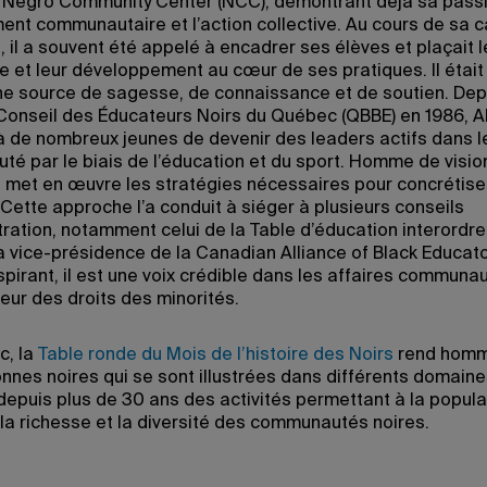
 Negro Community Center (NCC), démontrant déjà sa pass
ent communautaire et l’action collective. Au cours de sa c
 il a souvent été appelé à encadrer ses élèves et plaçait l
e et leur développement au cœur de ses pratiques. Il était
 source de sagesse, de connaissance et de soutien. Depui
e Conseil des Éducateurs Noirs du Québec (QBBE) en 1986, Al
à de nombreux jeunes de devenir des leaders actifs dans l
é par le biais de l’éducation et du sport. Homme de visio
 il met en œuvre les stratégies nécessaires pour concrétise
 Cette approche l’a conduit à siéger à plusieurs conseils
ration, notamment celui de la Table d’éducation interordre 
a vice-présidence de la Canadian Alliance of Black Educato
pirant, il est une voix crédible dans les affaires communau
eur des droits des minorités.
c, la
Table ronde du Mois de l’histoire des Noirs
rend hom
nnes noires qui se sont illustrées dans différents domaine
depuis plus de 30 ans des activités permettant à la popula
 la richesse et la diversité des communautés noires.