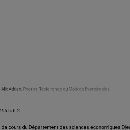
Alix Adrien.
Photos: Table ronde du Mois de l'histoire des
26 à 14 h 21
é de cours du Département des sciences économiques Di