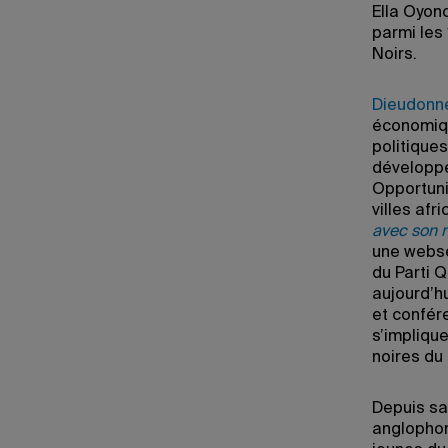
Ella Oyono
parmi les
Noirs.
Dieudonné
économiqu
politique
développe
Opportuni
villes afr
avec son 
une websé
du Parti 
aujourd’h
et confér
s’impliqu
noires du
Depuis sa
anglophon