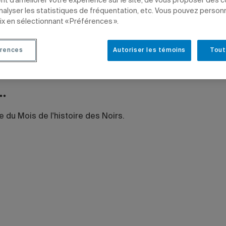
t d’améliorer votre expérience sur le site, de vous proposer des 
analyser les statistiques de fréquentation, etc. Vous pouvez person
ix en sélectionnant « Préférences ».
rences
Autoriser les témoins
Tout
e des Noirs
PRIX ET DISTINCTIONS
ÉDUCATION
GESTION
CHARGÉS DE COURS
DIPL