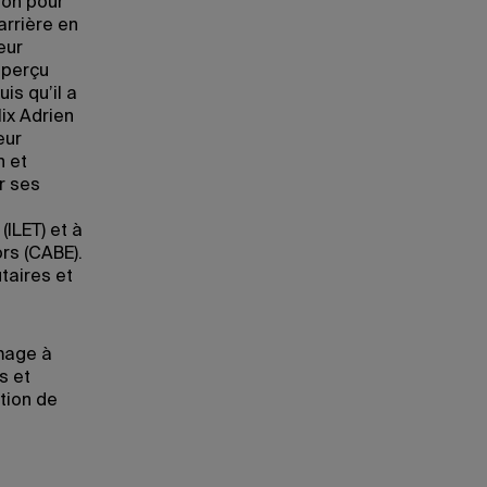
ion pour
arrière en
eur
 perçu
s qu’il a
ix Adrien
eur
n et
r ses
(ILET) et à
rs (CABE).
taires et
mage à
s et
tion de