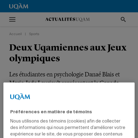
Accueil
|
Sports
Deux Uqamiennes aux Jeux
olympiques
Les étudiantes en psychologie Danaé Blais et
Marie-Jade Lauriault représentent le Canada
aux Jeux de Milan-Cortina.
SPORTS
SCIENCES HUMAINES
ÉTUDIANTS
Préférences en matière de témoins
Nous utilisons des témoins (cookies) afin de collecter
des informations qui nous permettent d’améliorer votre
expérience sur le site, de vous proposer des contenus