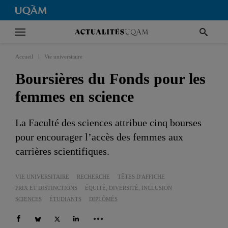
|
Accueil
Vie universitaire
Boursières du Fonds pour les
femmes en science
La Faculté des sciences attribue cinq bourses
pour encourager l’accès des femmes aux
carrières scientifiques.
VIE UNIVERSITAIRE
RECHERCHE
TÊTES D'AFFICHE
PRIX ET DISTINCTIONS
ÉQUITÉ, DIVERSITÉ, INCLUSION
SCIENCES
ÉTUDIANTS
DIPLÔMÉS