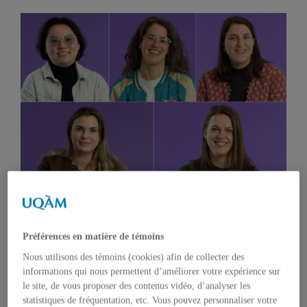
En haut: Sooa Song, Émilie Folie-Boivin et Laura Jeanne
Raymond-Leonard. En bas: Laurianne Ladouceur et Amélie Allard.
Photos: BlackVan Agence créative
Préférences en matière de témoins
Nous utilisons des témoins (cookies) afin de collecter des
11 février 2026 à 5 h 30
informations qui nous permettent d’améliorer votre expérience sur
le site, de vous proposer des contenus vidéo, d’analyser les
statistiques de fréquentation, etc. Vous pouvez personnaliser votre
À l’occasion de la Journée internationale des femmes et des filles de