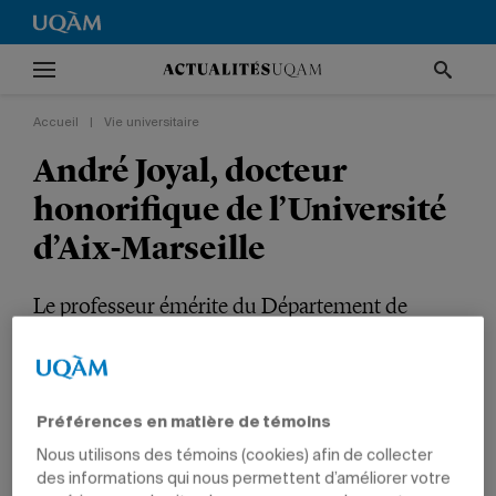
Accueil
|
Vie universitaire
André Joyal, docteur
honorifique de l’Université
d’Aix-Marseille
Le professeur émérite du Département de
mathématiques a permis de faire reconnaître
l’UQAM comme un centre d’excellence en
recherche mathématique.
Préférences en matière de témoins
VIE UNIVERSITAIRE
INTERNATIONAL
PRIX ET DISTINCTIONS
Nous utilisons des témoins (cookies) afin de collecter
des informations qui nous permettent d’améliorer votre
SCIENCES
PROFESSEURS