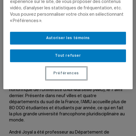
expérience sur le site, de vous proposer des contenus
vidéo, d’analyser les statistiques de fréquentation, etc.
Vous pouvez personnaliser votre choix en sélectionnant
« Préférences ».
André Joyal, professeur émérite, et Dimitri Ara, chercheur
à l'Institut de mathématiques de Marseille.
Photo: Srecko
Autoriser les témoins
Brlek
Tout refuser
15 mai 2026 à 16 h 42
Mis à jour le 19 mai 2026 à 15 h 38
Préférences
Le professeur émérite du Département de
mathématiques André Joyal a obtenu un doctorat
honorifique de l’Université d’Aix-Marseille (AMU), le 7 avril
dernier. Présente dans neuf villes et quatre
départements du sud de la France, l’AMU accueille plus de
80 000 étudiantes et étudiants par année, ce qui en fait
la plus grande université francophone pluridisciplinaire au
monde.
André Joyal a été professeur au Département de