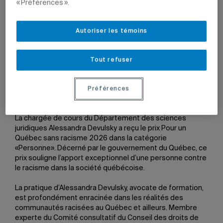
« Préférences ».
Autoriser les témoins
Alessandra Devulsky et Lionel Carmant, ministre
responsable des Services sociaux et de la Lutte contre
Tout refuser
l’itinérance.
Photo: Assemblée nationale
Préférences
23 juin 2026 à 11 h 07
La chargée de cours du Département des sciences
juridiques Alessandra Devulsky a reçu le prix Pour un
Québec sans racisme 2026 dans la catégorie
«Personne». Décerné par le gouvernement du Québec, ce
prix souligne l’apport exceptionnel d’une personne contre
le racisme dans la société québécoise.
La pratique d’Alessandra Devulsky, avocate de formation,
est profondément enracinée dans les réalités des
communautés racisées au Québec et ailleurs. Membre
experte du Comité consultatif du Conseil des droits de