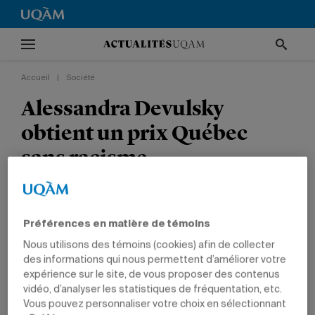
Accueil
|
Société
Alessandra Devulsky
obtient un prix Québec
sans racisme
La chargée de cours du Département des
sciences juridiques est récompensée pour son
Préférences en matière de témoins
implication professionnelle et citoyenne.
Nous utilisons des témoins (cookies) afin de collecter
des informations qui nous permettent d’améliorer votre
SOCIÉTÉ
TÊTES D'AFFICHE
PRIX ET DISTINCTIONS
expérience sur le site, de vous proposer des contenus
ÉQUITÉ, DIVERSITÉ, INCLUSION
POLITIQUE ET DROIT
vidéo, d’analyser les statistiques de fréquentation, etc.
CHARGÉS DE COURS
Vous pouvez personnaliser votre choix en sélectionnant