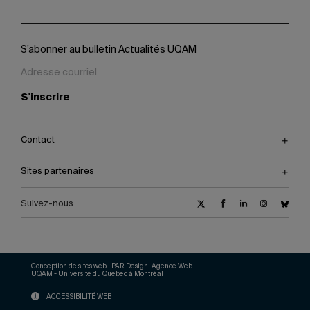
S’abonner au bulletin Actualités UQAM
S'inscrire
Contact
Sites partenaires
Suivez-nous
Conception de sites web :
PAR Design, Agence Web
UQAM - Université du Québec à Montréal
ACCESSIBILITÉ WEB