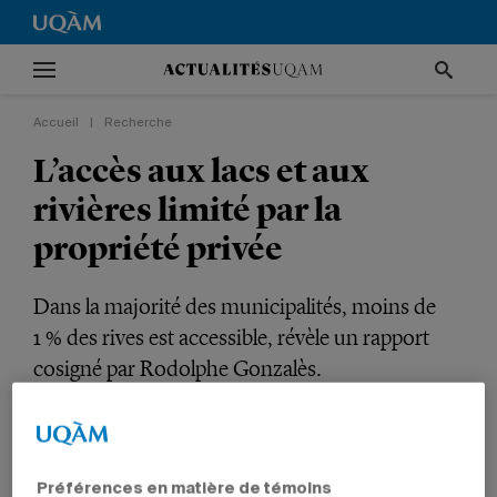
Accueil
|
Recherche
L’accès aux lacs et aux
rivières limité par la
propriété privée
Dans la majorité des municipalités, moins de
1 % des rives est accessible, révèle un rapport
cosigné par Rodolphe Gonzalès.
RECHERCHE
ENVIRONNEMENT
SCIENCES HUMAINES
PROFESSEURS
Préférences en matière de témoins