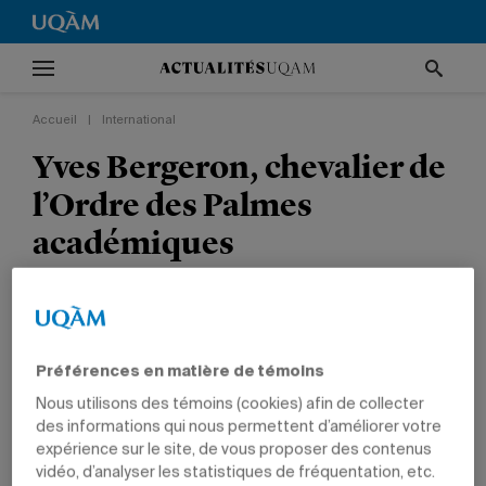
Accueil
|
International
Yves Bergeron, chevalier de
l’Ordre des Palmes
académiques
Le professeur émérite du Département des
sciences biologiques est nommé à l’un des plus
anciens ordres honorifiques de France.
Préférences en matière de témoins
Nous utilisons des témoins (cookies) afin de collecter
INTERNATIONAL
TÊTES D'AFFICHE
PRIX ET DISTINCTIONS
des informations qui nous permettent d’améliorer votre
SCIENCES
PROFESSEURS
expérience sur le site, de vous proposer des contenus
vidéo, d’analyser les statistiques de fréquentation, etc.