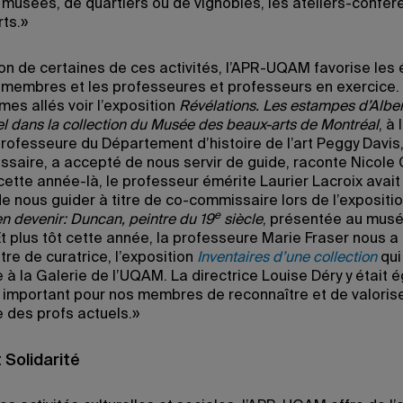
e musées, de quartiers ou de vignobles, les ateliers-confé
rts.»
ion de certaines de ces activités, l’APR-UQAM favorise le
 membres et les professeures et professeurs en exercice.
es allés voir l’exposition
Révélations. Les estampes d’Alber
 dans la collection du Musée des beaux-arts de Montréal
, à 
rofesseure du Département d’histoire de l’art Peggy Davis, 
saire, a accepté de nous servir de guide, raconte Nicole 
cette année-là, le professeur émérite Laurier Lacroix avait
e nous guider à titre de co-commissaire lors de l’expositi
e
n devenir: Duncan, peintre du 19
siècle
, présentée au mus
t plus tôt cette année, la professeure Marie Fraser nous a 
titre de curatrice, l’exposition
Inventaires d’une collection
qui
 à la Galerie de l’UQAM. La directrice Louise Déry y était 
s important pour nos membres de reconnaître et de valoris
e des profs actuels.»
 Solidarité