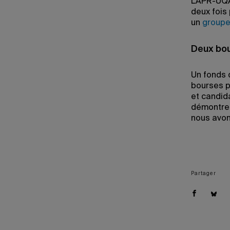
L’APR-UQA
deux fois
un
groupe
Deux bou
Un fonds 
bourses p
et candid
démontrer
nous avon
Partager