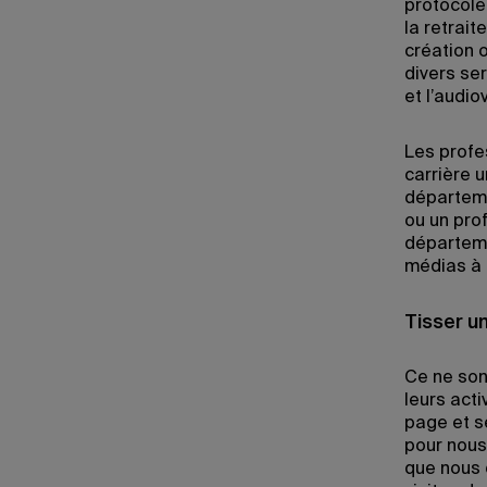
protocole
la retrait
création o
divers ser
et l’audio
Les profe
carrière u
départeme
ou un pro
départeme
médias à t
Tisser un
Ce ne son
leurs act
page et s
pour nous,
que nous 