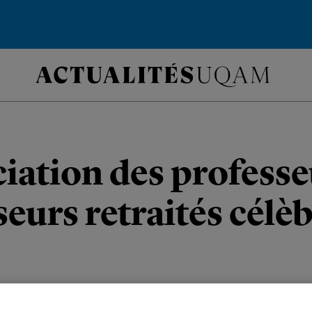
iation des professe
eurs retraités célèb
ont conviés à une grande fête à la C