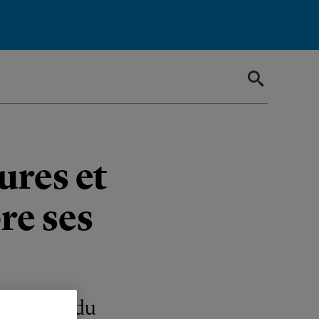
ures et
re ses
haufferie du