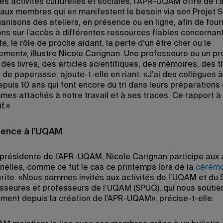
s activités culturelles et sociales, l’APR-UQAM offre de l’
 aux membres qui en manifestent le besoin via son Projet So
anisons des ateliers, en présence ou en ligne, afin de four
ons sur l’accès à différentes ressources fiables concernant
ite, le rôle de proche aidant, la perte d’un être cher ou le
ent», illustre Nicole Carignan. Une professeure ou un pr
des livres, des articles scientifiques, des mémoires, des 
de paperasse, ajoute-t-elle en riant. «J’ai des collègues à
epuis 10 ans qui font encore du tri dans leurs préparations
es attachés à notre travail et à ses traces. Ce rapport à l
f.»
sence à l’UQAM
e présidente de l’APR-UQAM, Nicole Carignan participe aux 
nnelles, comme ce fut le cas ce printemps lors de la
cérémo
érite. «Nous sommes invités aux activités de l’UQAM et du 
sseures et professeurs de l’UQAM (SPUQ), qui nous soutie
ement depuis la création de l’APR-UQAM», précise-t-elle.