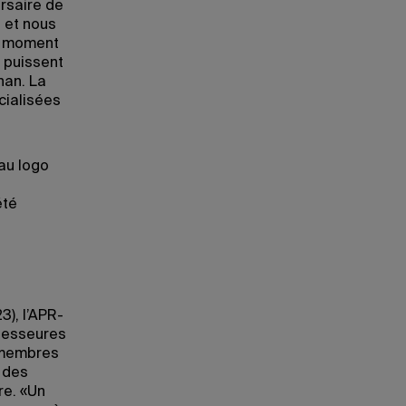
rsaire de
n et nous
un moment
s puissent
nan. La
cialisées
eau logo
été
3), l’APR-
ofesseures
s membres
r des
re. «Un