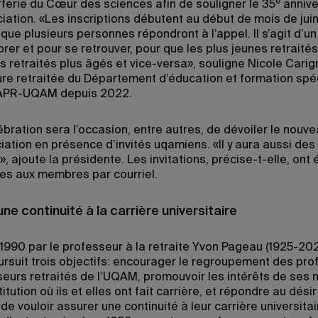
e
fferie du Cœur des sciences afin de souligner le 35
annive
ciation. «Les inscriptions débutent au début de mois de jui
que plusieurs personnes répondront à l’appel. Il s’agit d’
rer et pour se retrouver, pour que les plus jeunes retraité
s retraités plus âgés et vice-versa», souligne Nicole Carig
re retraitée du Département d’éducation et formation spé
l’APR-UQAM depuis 2022.
ébration sera l’occasion, entre autres, de dévoiler le nouv
iation en présence d’invités uqamiens. «Il y aura aussi des
», ajoute la présidente. Les invitations, précise-t-elle, ont 
s aux membres par courriel.
ne continuité à la carrière universitaire
1990 par le professeur à la retraite Yvon Pageau (1925-202
suit trois objectifs: encourager le regroupement des pr
seurs retraités de l’UQAM, promouvoir les intérêts de se
stitution où ils et elles ont fait carrière, et répondre au dési
 vouloir assurer une continuité à leur carrière universitai