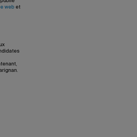
 publié
te web
et
ux
ndidates
tenant,
arignan.