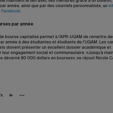
M maintient le lien avec ses membres grâce à un bulletin,
 par année, ainsi que par des courriels personnalisés, un
si
 Facebook
.
rses par année
de bourse capitalisé permet à l’APR-UQAM de remettre de
ar année à des étudiantes et étudiants de l’UQAM. Les ca
ats doivent présenter un excellent dossier académique et
 leur engagement social et communautaire. «Jusqu’à main
s décerné 80 000 dollars en bourses», se réjouit Nicole C