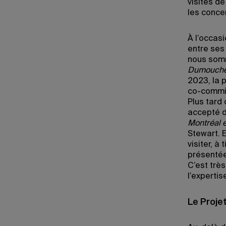
visites d
les conce
À l’occas
entre ses
nous somm
Dumouchel
2023, la p
co-commis
Plus tard 
accepté d
Montréal e
Stewart. E
visiter, à 
présentée
C’est trè
l’expertis
Le Projet