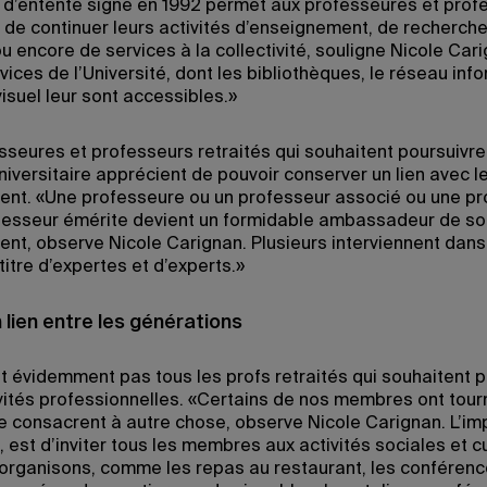
 d’entente signé en 1992 permet aux professeures et prof
e de continuer leurs activités d’enseignement, de recherche
u encore de services à la collectivité, souligne Nicole Car
vices de l’Université, dont les bibliothèques, le réseau inf
visuel leur sont accessibles.»
sseures et professeurs retraités qui souhaitent poursuivre
niversitaire apprécient de pouvoir conserver un lien avec l
nt. «Une professeure ou un professeur associé ou une p
fesseur émérite devient un formidable ambassadeur de so
nt, observe Nicole Carignan. Plusieurs interviennent dans
itre d’expertes et d’experts.»
 lien entre les générations
t évidemment pas tous les profs retraités qui souhaitent p
ivités professionnelles. «Certains de nos membres ont tour
e consacrent à autre chose, observe Nicole Carignan. L’im
 est d’inviter tous les membres aux activités sociales et cu
organisons, comme les repas au restaurant, les conférenc