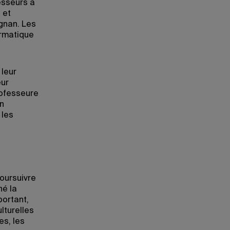
esseurs à
 et
ignan. Les
ormatique
 leur
eur
rofesseure
n
 les
oursuivre
né la
portant,
lturelles
es, les