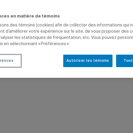
ences.
nces en matière de témoins
isons des témoins (cookies) afin de collecter des informations qui 
SEURS
t d’améliorer votre expérience sur le site, de vous proposer des 
analyser les statistiques de fréquentation, etc. Vous pouvez person
ix en sélectionnant « Préférences ».
rences
Autoriser les témoins
Tout