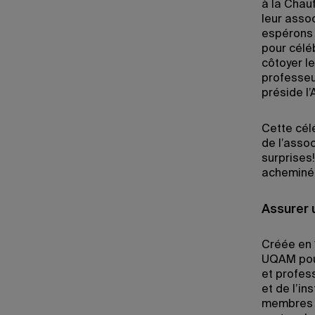
à la Chau
leur asso
espérons 
pour céléb
côtoyer le
professeu
préside 
Cette cél
de l’assoc
surprises!
acheminée
Assurer u
Créée en 
UQAM pour
et profes
et de l’in
membres de