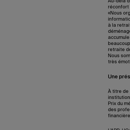
Au-delà de
réconfort
«Nous org
informati
à la retra
déménagem
accumule 
beaucoup 
retraite d
Nous somm
très émoti
Une pré
À titre d
institutio
Prix du m
des profe
financièr