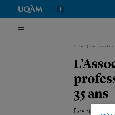
Accueil
|
Vie universitaire
L’Assoc
profess
35 ans
Les membres s