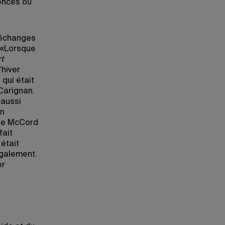
rences ou
s échanges
 «Lorsque
t
l’hiver
qui était
Carignan.
 aussi
on
ée McCord
fait
 était
également.
er