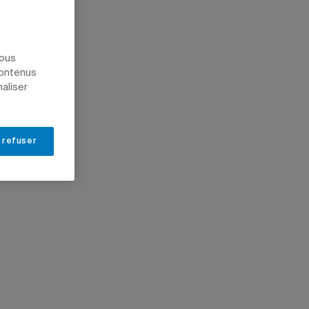
nous
contenus
naliser
 refuser