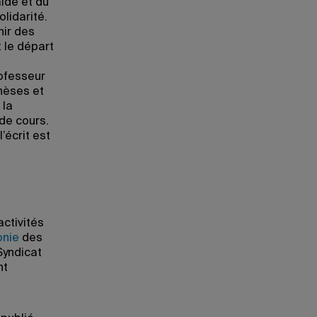
aide et du
lidarité.
nir des
 le départ
ofesseur
thèses et
 la
 de cours.
’écrit est
activités
nie
des
Syndicat
nt