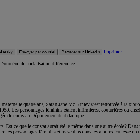
Imprimer
Bluesky
Envoyer par courriel
Partager sur Linkedin
hénomène de socialisation différenciée.
 en maternelle quatre ans, Sarah Jane Mc Kinley s’est retrouvée à la bib
1950. Les personnages féminins étaient infirmières, couturières ou ensei
rgée de cours au Département de didactique.
cents. Est-ce que le constat aurait été le même dans une autre école? Dan
 entre les personnages féminins et masculins dans les albums jeunesse en m