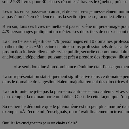
soit 2 539 livres pour 30 classes réparties à travers le Québec, précise 
Les infos en sa possession au sujet de ces livres jeunesse étaient minima
ai passé un été en résidence dans la section jeunesse, raconte-t-elle en 
Bien sûr, tous ces livres ne mettaient pas en scène un personnage prati
479 personnages pratiquant un métier. Les deux tiers de ceux-ci sont
La chercheuse a réparti ces 479 personnages en 10 domaines profession
mathématiques», «Médecine et autres soins professionnels de la santé néc
production industrielle» et «Service public, sécurité et communautaire».
analytique, indépendant, puissant et prêt à prendre des risques», illustre
«Le seul domaine à prédominance féminine était l’enseignement 
La surreprésentation statistiquement significative dans ce domaine peu
dans le domaine de la gestion étaient majoritairement des directrices d
La doctorante ne jette pas la pierre aux autrices et aux auteurs. «Les st
par exemple, la maman porte un tablier. C’est de cette façon que l’on p
Sa recherche démontre que le phénomène est un peu plus marqué dans l
exempts. «À l’école où j’enseignais, on m’avait finalement octroyé un bu
Outiller les enseignantes pour un choix éclairé