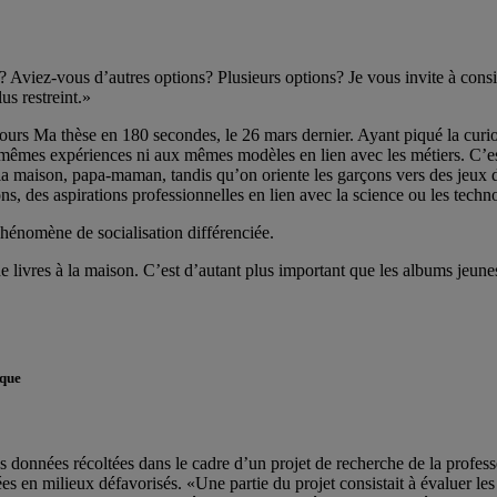
 Aviez-vous d’autres options? Plusieurs options? Je vous invite à cons
s restreint.»
ours Ma thèse en 180 secondes, le 26 mars dernier. Ayant piqué la curio
 mêmes expériences ni aux mêmes modèles en lien avec les métiers. C’es
la maison, papa-maman, tandis qu’on oriente les garçons vers des jeux de
s, des aspirations professionnelles en lien avec la science ou les techn
hénomène de socialisation différenciée.
 livres à la maison. C’est d’autant plus important que les albums jeuness
ique
 données récoltées dans le cadre d’un projet de recherche de la professe
es en milieux défavorisés. «Une partie du projet consistait à évaluer les 