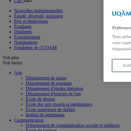
Clic!
Nouvelles institutionnelles
Équité, diversité, inclusion
Prix et distinctions
Étudiants
Préférence
Diplômés
Enseignement
Nous utilis
Nominations
votre expér
Fondation de l’UQAM
fréquentati
Voir plus
Voir moins
Préf
Arts
Département de danse
Département de musique
Département d'études littéraires
Département d'histoire de l'art
École de design
École des arts visuels et médiatiques
École supérieure de théâtre
Institut du patrimoine
Communication
Département de communication sociale et publique
École de langues