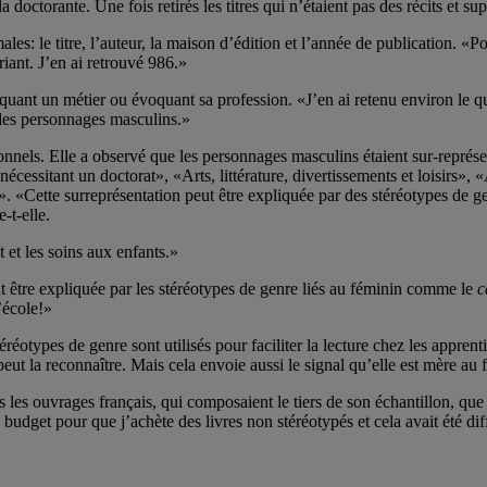
la doctorante. Une fois retirés les titres qui n’étaient pas des récits et 
les: le titre, l’auteur, la maison d’édition et l’année de publication. «P
riant. J’en ai retrouvé 986.»
quant un métier ou évoquant sa profession. «J’en ai retenu environ le qu
 des personnages masculins.»
nels. Elle a observé que les personnages masculins étaient sur-représen
essitant un doctorat», «Arts, littérature, divertissements et loisirs», «
 «Cette surreprésentation peut être expliquée par des stéréotypes de genr
-t-elle.
et les soins aux enfants.»
t être expliquée par les stéréotypes de genre liés au féminin comme le
c
’école!»
éréotypes de genre sont utilisés pour faciliter la lecture chez les apprent
eut la reconnaître. Mais cela envoie aussi le signal qu’elle est mère au 
es ouvrages français, qui composaient le tiers de son échantillon, que
dget pour que j’achète des livres non stéréotypés et cela avait été diffic