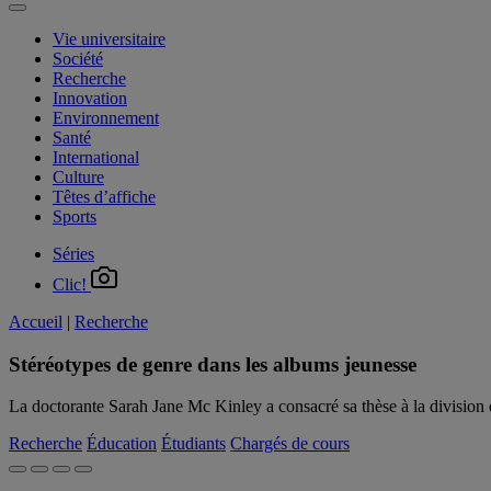
Vie universitaire
Société
Recherche
Innovation
Environnement
Santé
International
Culture
Têtes d’affiche
Sports
Séries
Clic!
Accueil
|
Recherche
Stéréotypes de genre dans les albums jeunesse
La doctorante Sarah Jane Mc Kinley a consacré sa thèse à la division d
Recherche
Éducation
Étudiants
Chargés de cours