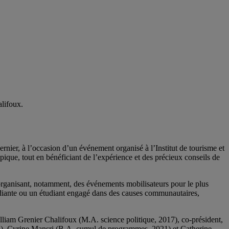
lifoux.
ier, à l’occasion d’un événement organisé à l’Institut de tourisme et
ique, tout en bénéficiant de l’expérience et des précieux conseils de
rganisant, notamment, des événements mobilisateurs pour le plus
udiante ou un étudiant engagé dans des causes communautaires,
liam Grenier Chalifoux (M.A. science politique, 2017), co-président,
5), Cyrine Mansri (B.A. cumul de programmes, 2021) et Catherine