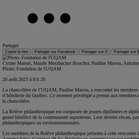
Partager
Copier le lien
Partager sur Facebook
Partager sur X
Partager sur 
Cyrine Mansri, Maude Merzbacher Boucher, Pauline Marois, Antoine J
Photo: Fondation de l'UQAM
26 août 2025 à 8 h 20
La chancelière de l’UQAM, Pauline Marois, a rencontré les membres de
d’hôtellerie du Québec. Ce moment privilégié a permis aux membres de 
la chancelière.
La Relève philanthropique est composée de jeunes diplômées et diplô
grand bénéfice de la communauté uqamienne. Leur dernier encan, par 
philanthropiques ou environnementales.
Les membres de la Relève philanthropique présents à cette rencontre 
Antoine Jutras-Carignan (B.Sc. Biologie en apprentissage par probl