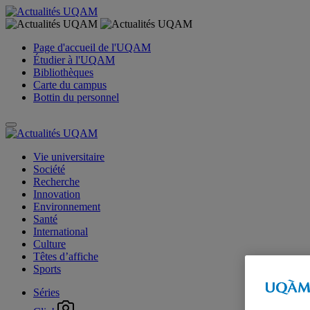
Page d'accueil de l'UQAM
Étudier à l'UQAM
Bibliothèques
Carte du campus
Bottin du personnel
Vie universitaire
Société
Recherche
Innovation
Environnement
Santé
International
Culture
Têtes d’affiche
Sports
Séries