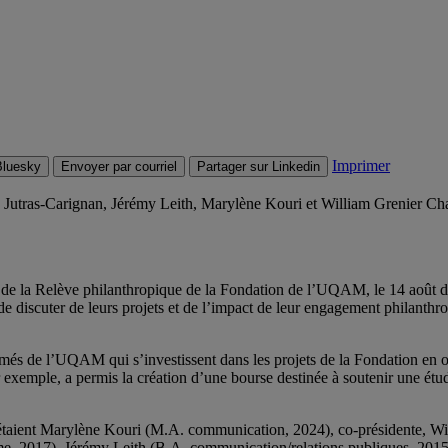
Imprimer
Bluesky
Envoyer par courriel
Partager sur Linkedin
utras-Carignan, Jérémy Leith, Marylène Kouri et William Grenier Cha
 la Relève philanthropique de la Fondation de l’UQAM, le 14 août dern
discuter de leurs projets et de l’impact de leur engagement philanthrop
més de l’UQAM qui s’investissent dans les projets de la Fondation en o
exemple, a permis la création d’une bourse destinée à soutenir une ét
étaient Marylène Kouri (M.A. communication, 2024), co-présidente, Wil
ème, 2017), Jérémy Leith (B.A. communication/relations publiques, 201