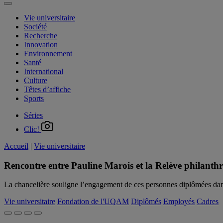
Vie universitaire
Société
Recherche
Innovation
Environnement
Santé
International
Culture
Têtes d’affiche
Sports
Séries
Clic!
Accueil
|
Vie universitaire
Rencontre entre Pauline Marois et la Relève philant
La chancelière souligne l’engagement de ces personnes diplômées dans
Vie universitaire
Fondation de l'UQAM
Diplômés
Employés
Cadres