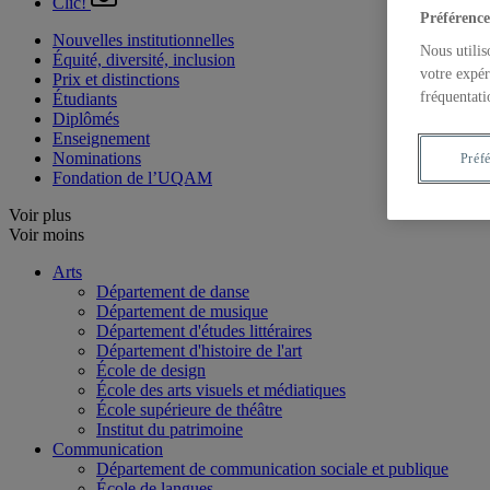
Clic!
Préférence
Nouvelles institutionnelles
Nous utilis
Équité, diversité, inclusion
votre expér
Prix et distinctions
fréquentati
Étudiants
Diplômés
Enseignement
Nominations
Préf
Fondation de l’UQAM
Voir plus
Voir moins
Arts
Département de danse
Département de musique
Département d'études littéraires
Département d'histoire de l'art
École de design
École des arts visuels et médiatiques
École supérieure de théâtre
Institut du patrimoine
Communication
Département de communication sociale et publique
École de langues